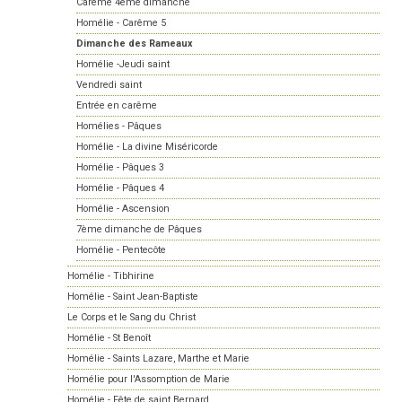
Carème 4ème dimanche
Homélie - Carême 5
Dimanche des Rameaux
Homélie -Jeudi saint
Vendredi saint
Entrée en carême
Homélies - Pâques
Homélie - La divine Miséricorde
Homélie - Pâques 3
Homélie - Pâques 4
Homélie - Ascension
7ème dimanche de Pâques
Homélie - Pentecôte
Homélie - Tibhirine
Homélie - Saint Jean-Baptiste
Le Corps et le Sang du Christ
Homélie - St Benoît
Homélie - Saints Lazare, Marthe et Marie
Homélie pour l'Assomption de Marie
Homélie - Fête de saint Bernard