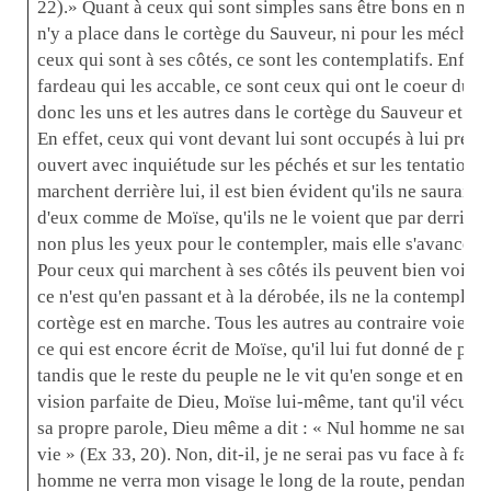
22).» Quant à ceux qui sont simples sans être bons en même
n'y a place dans le cortège du Sauveur, ni pour les méchant
ceux qui sont à ses côtés, ce sont les contemplatifs. Enfi
fardeau qui les accable, ce sont ceux qui ont le coeur dur e
donc les uns et les autres dans le cortège du Sauveur et pas
En effet, ceux qui vont devant lui sont occupés à lui prépare
ouvert avec inquiétude sur les péchés et sur les tentations
marchent derrière lui, il est bien évident qu'ils ne sauraien
d'eux comme de Moïse, qu'ils ne le voient que par derrière
non plus les yeux pour le contempler, mais elle s'avance la t
Pour ceux qui marchent à ses côtés ils peuvent bien voir s
ce n'est qu'en passant et à la dérobée, ils ne la contemplent
cortège est en marche. Tous les autres au contraire voient
ce qui est encore écrit de Moïse, qu'il lui fut donné de parl
tandis que le reste du peuple ne le vit qu'en songe et en visi
vision parfaite de Dieu, Moïse lui-même, tant qu'il vécut, n
sa propre parole, Dieu même a dit : « Nul homme ne saurait
vie » (Ex 33, 20). Non, dit-il, je ne serai pas vu face à face
homme ne verra mon visage le long de la route, pendant la