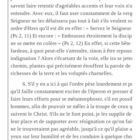
savent faire retentir d'agréables accents et leur voix n'a q
entendre. Avec eux, il faut user constamment de la verge et
Seigneur ne les délaissera pas tout à fait s'ils veulent souffr
ordre d'êtres qu'il est dit en effet : « Servez le Seigneur d
(Ps 2, 11) Et encore : « Embrassez étroitement la disciplin
ne se mette en colère » (Ps 2, 12) En effet, si cette bête de
fardeau, à quoi peut-elle s'attendre, sinon à être repoussée
indignation ? Alors s'écartant de la voie, elle ira se jeter s
chemin, plantes qui précisément étouffent la parole de Dieu
richesses de la terre et les voluptés charnelles.
6. S'il y en a ici à qui l'ordre pèse lourdement et pour
qu'il faille constamment exciter de l'éperon et presser du 
faire leurs efforts pour se métamorphoser, s'il est possibl
hommes, afin de pouvoir se mêler à la troupe de ceux qui 
suivent le Christ. S'ils ne le font point, je les supplie de 
leur place et de supporter avec résignation ce qu'on fait p
ne le trouveraient pas agréable, jusqu'à ce qu'il plaise au S
yeux sur leur humilité et de les conduire à quelque chose d