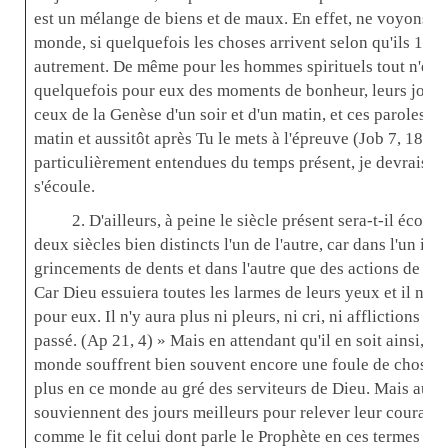
est un mélange de biens et de maux. En effet, ne voyons-n
monde, si quelquefois les choses arrivent selon qu'ils 1e dé
autrement. De même pour les hommes spirituels tout n'est pa
quelquefois pour eux des moments de bonheur, leurs jour
ceux de la Genèse d'un soir et d'un matin, et ces paroles de
matin et aussitôt après Tu le mets à l'épreuve (Job 7, 18) »
particulièrement entendues du temps présent, je devrais pl
s'écoule.
2. D'ailleurs, à peine le siècle présent sera-t-il écoulé 
deux siècles bien distincts l'un de l'autre, car dans l'un il 
grincements de dents et dans l'autre que des actions de grâ
Car Dieu essuiera toutes les larmes de leurs yeux et il n'y 
pour eux. Il n'y aura plus ni pleurs, ni cri, ni afflictions pa
passé. (Ap 21, 4) » Mais en attendant qu'il en soit ainsi, 
monde souffrent bien souvent encore une foule de choses, a
plus en ce monde au gré des serviteurs de Dieu. Mais aux j
souviennent des jours meilleurs pour relever leur courage 
comme le fit celui dont parle le Prophète en ces termes : « 