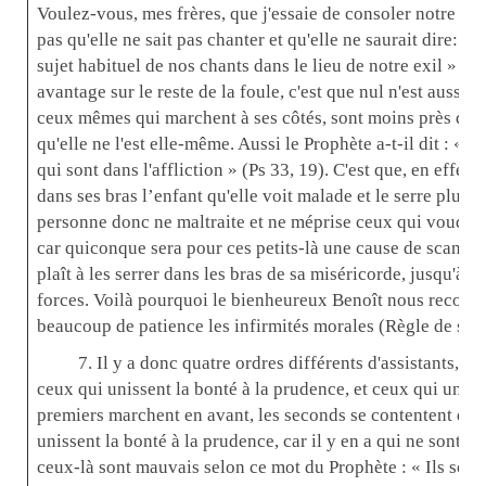
Voulez-vous, mes frères, que j'essaie de consoler notre b
pas qu'elle ne sait pas chanter et qu'elle ne saurait dire: «Ta
sujet habituel de nos chants dans le lieu de notre exil » (Ps
avantage sur le reste de la foule, c'est que nul n'est aussi 
ceux mêmes qui marchent à ses côtés, sont moins près de ce
qu'elle ne l'est elle-même. Aussi le Prophète a-t-il dit : «
qui sont dans l'affliction » (Ps 33, 19). C'est que, en effe
dans ses bras l’enfant qu'elle voit malade et le serre plus 
personne donc ne maltraite et ne méprise ceux qui voudron
car quiconque sera pour ces petits-là une cause de scandal
plaît à les serrer dans les bras de sa miséricorde, jusqu'à c
forces. Voilà pourquoi le bienheureux Benoît nous recom
beaucoup de patience les infirmités morales (Règle de st B
7. Il y a donc quatre ordres différents d'assistants, da
ceux qui unissent la bonté à la prudence, et ceux qui unisse
premiers marchent en avant, les seconds se contentent de su
unissent la bonté à la prudence, car il y en a qui ne sont q
ceux-là sont mauvais selon ce mot du Prophète : « Ils sont 