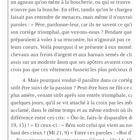
un agneau qu'on mène à la boucherie, ou qui se trouve entr
n'ouvre pas la bouche. En effet, tandis qu'on le chargeait 
faisait pas entendre de menaces, mais même il n'ouvrait la
paroles : « Père, pardonne-leur, car ils ne savent ce qu'ils
son cortège triomphal, que voyons-nous ? Pendant que les h
préparaient à voler à sa rencontre, lui n'ignorait pas ce qu'
leurs coeurs. Voilà pourquoi il se présente à eux monté, n
chevaux aux freins d'argent et aux harnais semés de clous 
assis sur un modeste ânon que ses apôtres avaient couvert 
crois pas que ces vêtements fussent les plus précieux de la
4. Mais pourquoi voulut-il paraître dans ce cortège, pu
sitôt être suivi de la passion ? Peut-être bien ne fût-ce que
plus amère, venant sitôt après son entrée triomphale, car à 
quelques jours, qu'il se vit attaché à la croix par les mêm
acclamé, dans le même temps et au même endroit où ils l'a
différence entre ces cris: « Ôte-le, faits-le disparaître de 
19, 15) ! » Et ceux-ci : « Béni soit celui qui vient au nom
haut des cieux ! (Mt 21, 9) » Entre ces paroles : «Roi d'Israë