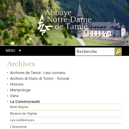
Aller
Outils
Chercher par
au
personnels
Recherche
contenu.
avancée…
|
Aller
à
la
navigation
MENU
Navigation
Archives
Archives de Tamié - Leur contenu
Archivio di Stato di Torino - Tutorial
Histoire
Martyrologe
Varia
La Communauté
Salve Regina
Blasons de l'église
Les conférences
L'économie