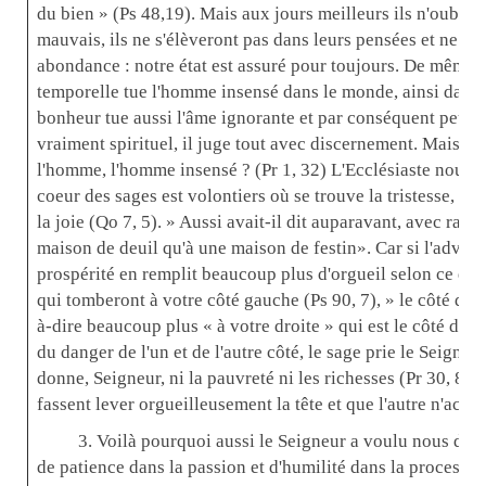
du bien » (Ps 48,19). Mais aux jours meilleurs ils n'oublier
mauvais, ils ne s'élèveront pas dans leurs pensées et ne dir
abondance : notre état est assuré pour toujours. De même q
temporelle tue l'homme insensé dans le monde, ainsi dans la
bonheur tue aussi l'âme ignorante et par conséquent peu s
vraiment spirituel, il juge tout avec discernement. Mais d'o
l'homme, l'homme insensé ? (Pr 1, 32) L'Ecclésiaste nous l
coeur des sages est volontiers où se trouve la tristesse, et 
la joie (Qo 7, 5). » Aussi avait-il dit auparavant, avec raiso
maison de deuil qu'à une maison de festin». Car si l'adversi
prospérité en remplit beaucoup plus d'orgueil selon ce qui es
qui tomberont à votre côté gauche (Ps 90, 7), » le côté de l'
à-dire beaucoup plus « à votre droite » qui est le côté de l
du danger de l'un et de l'autre côté, le sage prie le Seigne
donne, Seigneur, ni la pauvreté ni les richesses (Pr 30, 8) 
fassent lever orgueilleusement la tête et que l'autre n'acca
3. Voilà pourquoi aussi le Seigneur a voulu nous do
de patience dans la passion et d'humilité dans la processio