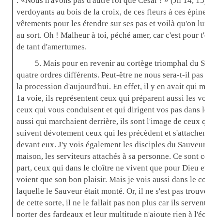
: «Nous n'avons pas d'autre roi que César ! » (Jn 14, 15), q
verdoyants au bois de la croix, de ces fleurs à ces épines ! 
vêtements pour les étendre sur ses pas et voilà qu'on lui arr
au sort. Oh ! Malheur à toi, péché amer, car c'est pour t'expi
de tant d'amertumes.
5. Mais pour en revenir au cortège triomphal du Sauv
quatre ordres différents. Peut-être ne nous sera-t-il pas im
la procession d'aujourd'hui. En effet, il y en avait qui mar
1a voie, ils représentent ceux qui préparent aussi les voie
ceux qui vous conduisent et qui dirigent vos pas dans les se
aussi qui marchaient derrière, ils sont l'image de ceux qui,
suivent dévotement ceux qui les précèdent et s'attachent 
devant eux. J'y vois également les disciples du Sauveur qu
maison, les serviteurs attachés à sa personne. Ce sont ceux
part, ceux qui dans le cloître ne vivent que pour Dieu et q
voient que son bon plaisir. Mais je vois aussi dans le cort
laquelle le Sauveur était monté. Or, il ne s'est pas trouvé 
de cette sorte, il ne le fallait pas non plus car ils servent 
porter des fardeaux et leur multitude n'ajoute rien à l'éclat