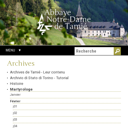
Aller
Outils
Chercher par
au
personnels
Recherche
contenu.
avancée…
|
Aller
à
la
navigation
MENU
Navigation
Archives
Archives de Tamié - Leur contenu
Archivio di Stato di Torino - Tutorial
Histoire
Martyrologe
Janvier
Février
j01
j02
j03
j04