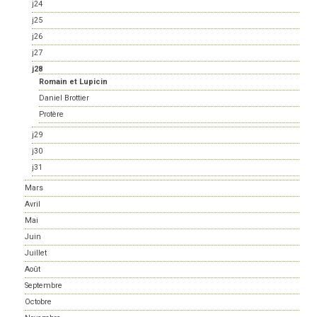
j24
j25
j26
j27
j28
Romain et Lupicin
Daniel Brottier
Protère
j29
j30
j31
Mars
Avril
Mai
Juin
Juillet
Août
Septembre
Octobre