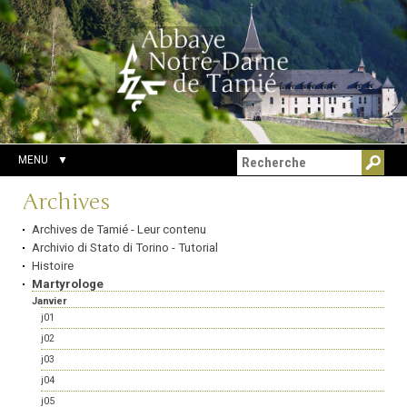
Aller
Outils
Chercher par
au
personnels
Recherche
contenu.
avancée…
|
Aller
à
la
navigation
MENU
Navigation
Archives
Archives de Tamié - Leur contenu
Archivio di Stato di Torino - Tutorial
Histoire
Martyrologe
Janvier
j01
j02
j03
j04
j05