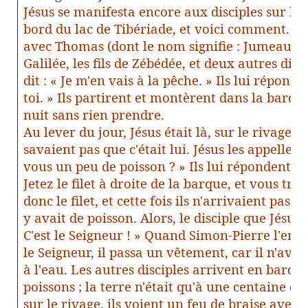
Jésus se manifesta encore aux disciples sur le
bord du lac de Tibériade, et voici comment. Il 
avec Thomas (dont le nom signifie : Jumeau),
Galilée, les fils de Zébédée, et deux autres dis
dit : « Je m'en vais à la pêche. » Ils lui répond
toi. » Ils partirent et montèrent dans la barque 
nuit sans rien prendre.
Au lever du jour, Jésus était là, sur le rivage, m
savaient pas que c'était lui. Jésus les appelle :
vous un peu de poisson ? » Ils lui répondent : « 
Jetez le filet à droite de la barque, et vous trou
donc le filet, et cette fois ils n'arrivaient pas 
y avait de poisson. Alors, le disciple que Jésus 
C'est le Seigneur ! » Quand Simon-Pierre l'ente
le Seigneur, il passa un vêtement, car il n'avait 
à l'eau. Les autres disciples arrivent en barque,
poissons ; la terre n'était qu'à une centaine 
sur le rivage, ils voient un feu de braise avec 