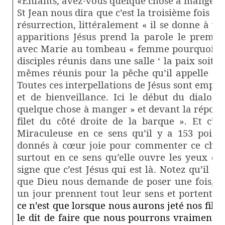
«Enfants, avez-vous quelque chose à manger ?
St Jean nous dira que c’est la troisième fois q
résurrection, littéralement « il se donne à vo
apparitions Jésus prend la parole le premie
avec Marie au tombeau « femme pourquoi pleu
disciples réunis dans une salle ‘ la paix soit av
mêmes réunis pour la pêche qu’il appelle en 
Toutes ces interpellations de Jésus sont empre
et de bienveillance. Ici le début du dialog
quelque chose à manger » et devant la réponse 
filet du côté droite de la barque ». Et c’e
Miraculeuse en ce sens qu’il y a 153 poisso
donnés à cœur joie pour commenter ce chiffr
surtout en ce sens qu’elle ouvre les yeux de
signe que c’est Jésus qui est là. Notez qu’il y
que Dieu nous demande de poser une fois, dix
un jour prennent tout leur sens et portent 
ce n’est que lorsque nous aurons jeté nos file
le dit de faire que nous pourrons vraiment 