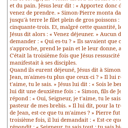
et du pain. Jésus leur dit : « Apportez donc de
venez de prendre. » Simon-Pierre monta dans
jusqu'à terre le filet plein de gros poissons : il
cinquante-trois. Et, malgré cette quantité, le fi
Jésus dit alors : « Venez déjeuner. » Aucun des d
demander : « Qui es-tu ? » Ils savaient que c'ét
s'approche, prend le pain et le leur donne, ains
C'était la troisième fois que Jésus ressuscité d'
manifestait à ses disciples.
Quand ils eurent déjeuné, Jésus dit à Simon-Pie
Jean, m'aimes-tu plus que ceux-ci ? » Il lui rép
t'aime, tu le sais. » Jésus lui dit : « Sois le be
lui dit une deuxième fois : « Simon, fils de Jean
répond : « Oui, Seigneur, je t'aime, tu le sais. » J
pasteur de mes brebis. » Il lui dit, pour la trois
de Jean, est-ce que tu m'aimes ? » Pierre fut p
troisième fois, il lui demandait : « Est-ce que t
répondit : « Seigneur, tu sais tout : tu sais bien