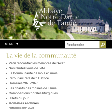
Aller
Outils
Chercher par
au
personnels
Recherche
contenu.
avancée…
|
Aller
à
la
navigation
MENU
Navigation
La vie de la communauté
Venir rencontrer les membres de l'Acat
Nos rendez-vous de l'été
La Communauté de mois en mois
Retour au Père de f. Patrice
Homélies 2025-2026
Les chants des moines de Tamié
Compositions florales liturgiques
Billets du jour
Homélies archives
Homélies 2024-2025