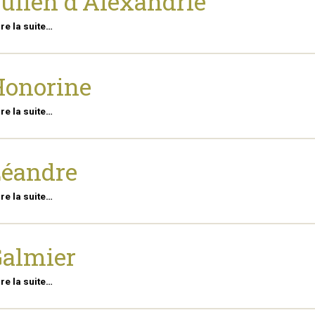
ulien d'Alexandrie
ire la suite…
Honorine
ire la suite…
Léandre
ire la suite…
almier
ire la suite…