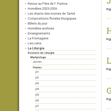
J
Retour au Père de f. Patrice
Homélies 2025-2026
L
Les chants des moines de Tamié
Compositions florales liturgiques
Billets du jour
Homélies archives
Enseignements
La Fromagerie
L
Les Liens
La Liturgie
Dossiers de Liturgie
Martyrologe
Janvier
Février
L
j01
j02
j03
G
j04
j05
L
j06
j07