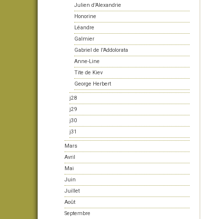
Julien d'Alexandrie
Honorine
Léandre
Galmier
Gabriel de l'Addolorata
Anne-Line
Tite de Kiev
George Herbert
j28
j29
j30
j31
Mars
Avril
Mai
Juin
Juillet
Août
Septembre