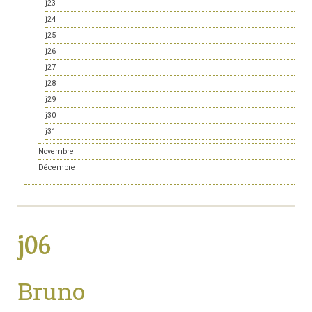
j23
j24
j25
j26
j27
j28
j29
j30
j31
Novembre
Décembre
j06
Bruno