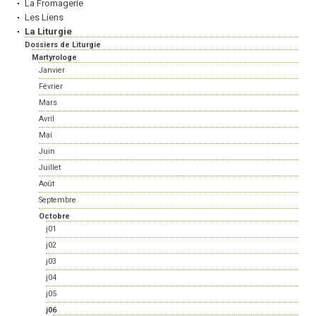
La Fromagerie
Les Liens
La Liturgie
Dossiers de Liturgie
Martyrologe
Janvier
Février
Mars
Avril
Mai
Juin
Juillet
Août
Septembre
Octobre
j01
j02
j03
j04
j05
j06