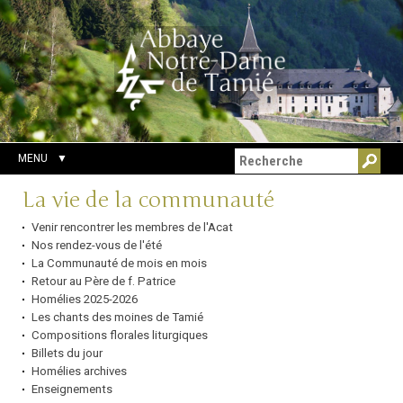
Aller
Outils
Chercher par
au
personnels
Recherche
contenu.
avancée…
|
Aller
à
la
navigation
MENU
Navigation
La vie de la communauté
Venir rencontrer les membres de l'Acat
Nos rendez-vous de l'été
La Communauté de mois en mois
Retour au Père de f. Patrice
Homélies 2025-2026
Les chants des moines de Tamié
Compositions florales liturgiques
Billets du jour
Homélies archives
Enseignements