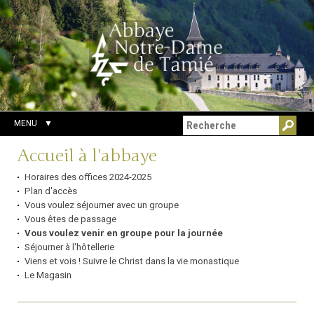
Aller
Outils
Chercher par
au
personnels
Recherche
contenu.
avancée…
|
Aller
à
la
navigation
MENU
Navigation
Accueil à l'abbaye
Horaires des offices 2024-2025
Plan d'accès
Vous voulez séjourner avec un groupe
Vous êtes de passage
Vous voulez venir en groupe pour la journée
Séjourner à l'hôtellerie
Viens et vois ! Suivre le Christ dans la vie monastique
Le Magasin