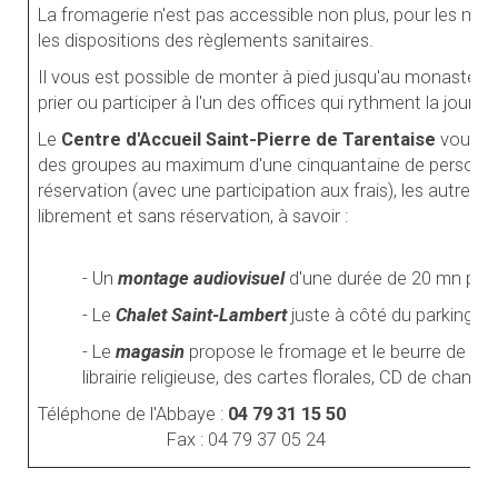
La fromagerie n'est pas accessible non plus, pour les mê
les dispositions des règlements sanitaires.
Il vous est possible de monter à pied jusqu'au monastère e
prier ou participer à l'un des offices qui rythment la journé
Le
Centre d'Accueil Saint-Pierre de Tarentaise
vous of
des groupes au maximum d'une cinquantaine de personnes.
réservation (avec une participation aux frais), les autres i
librement et sans réservation, à savoir :
- Un
montage audiovisuel
d'une durée de 20 mn prés
- Le
Chalet Saint-Lambert
juste à côté du parking pe
- Le
magasin
propose le fromage et le beurre de l'Ab
librairie religieuse, des cartes florales, CD de chant
Téléphone de l'Abbaye :
04 79 31 15 50
Fax : 04 79 37 05 24