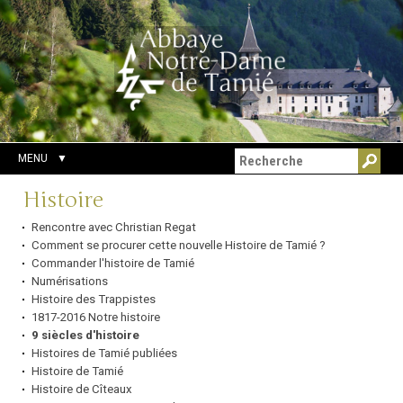
Aller
Outils
Chercher par
au
personnels
Recherche
contenu.
avancée…
|
Aller
à
la
navigation
MENU
Navigation
Histoire
Rencontre avec Christian Regat
Comment se procurer cette nouvelle Histoire de Tamié ?
Commander l'histoire de Tamié
Numérisations
Histoire des Trappistes
1817-2016 Notre histoire
9 siècles d'histoire
Histoires de Tamié publiées
Histoire de Tamié
Histoire de Cîteaux