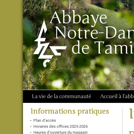
Aller
Outils
Chercher par
au
personnels
Recherche
contenu.
avancée…
|
Aller
à
la
navigation
La vie de la communauté
Accueil à l'ab
Navigation
Informations pratiques
Plan d'accès
Horaires des offices 2025-2026
Heures d'ouverture du magasin