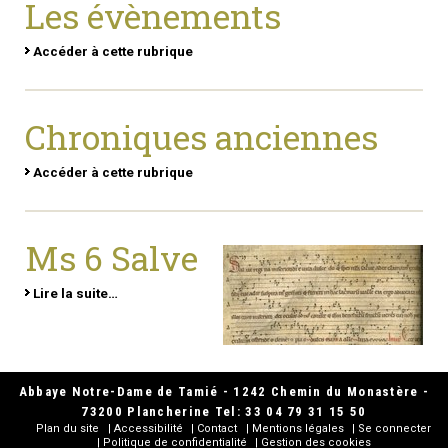
Les évènements
Accéder à cette rubrique
Chroniques anciennes
Accéder à cette rubrique
Ms 6 Salve
Lire la suite…
Abbaye Notre-Dame de Tamié - 1242 Chemin du Monastère -
73200 Plancherine Tel: 33 04 79 31 15 50
Plan du site
Accessibilité
Contact
Mentions légales
Se connecter
Politique de confidentialité
Gestion des cookies