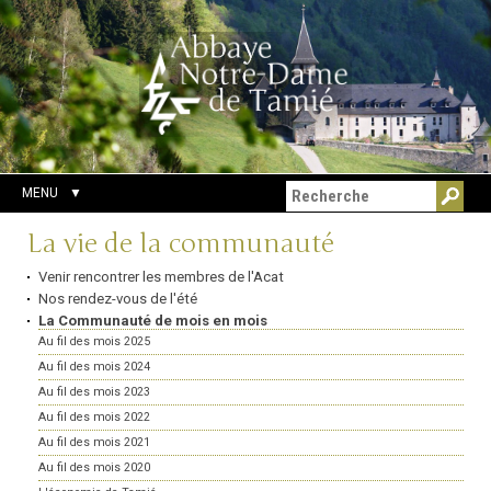
Aller
Outils
Chercher par
au
personnels
Recherche
contenu.
avancée…
|
Aller
à
la
navigation
MENU
Navigation
La vie de la communauté
Venir rencontrer les membres de l'Acat
Nos rendez-vous de l'été
La Communauté de mois en mois
Au fil des mois 2025
Au fil des mois 2024
Au fil des mois 2023
Au fil des mois 2022
Au fil des mois 2021
Au fil des mois 2020