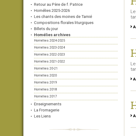
H
Retour au Père de f. Patrice
Homélies 2025-2026
Le
Les chants des moines de Tamié
ta
Compositions florales liturgiques
A
Billets du jour
Homélies archives
Homélies 2024-2025
Homélies 2023-2024
H
Homélies 2022-2023
Homélies 2021-2022
Le
Homélies 20-21
ta
Homélies 2020
A
Homélies 2019
Homélies 2018
Homélies 2017
H
Enseignements
La Fromagerie
A
Les Liens