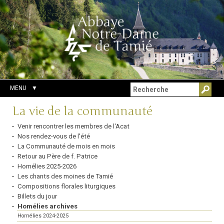
Aller
Outils
Chercher par
au
personnels
Recherche
contenu.
avancée…
|
Aller
à
la
navigation
MENU
Navigation
La vie de la communauté
Venir rencontrer les membres de l'Acat
Nos rendez-vous de l'été
La Communauté de mois en mois
Retour au Père de f. Patrice
Homélies 2025-2026
Les chants des moines de Tamié
Compositions florales liturgiques
Billets du jour
Homélies archives
Homélies 2024-2025