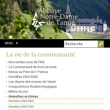
Aller
Outils
Chercher par
au
personnels
Recherche
contenu.
avancée…
|
Aller
à
la
navigation
MENU
Navigation
La vie de la communauté
Nos rendez-vous de l'été
La Communauté de mois en mois
Retour au Père de f. Patrice
Homélies 2025-2026
Les chants des moines de Tamié
Compositions florales liturgiques
Billets du jour
Homélies archives
Homélies 2024-2025
Homélies 2023-2024