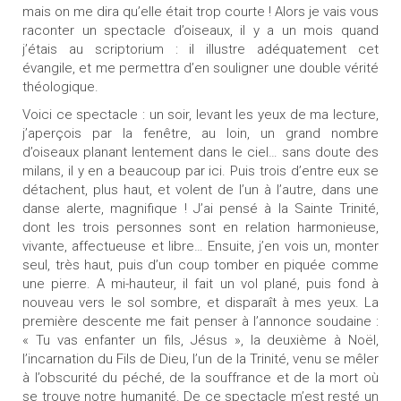
mais on me dira qu’elle était trop courte ! Alors je vais vous
raconter un spectacle d’oiseaux, il y a un mois quand
j’étais au scriptorium : il illustre adéquatement cet
évangile, et me permettra d’en souligner une double vérité
théologique.
Voici ce spectacle : un soir, levant les yeux de ma lecture,
j’aperçois par la fenêtre, au loin, un grand nombre
d’oiseaux planant lentement dans le ciel… sans doute des
milans, il y en a beaucoup par ici. Puis trois d’entre eux se
détachent, plus haut, et volent de l’un à l’autre, dans une
danse alerte, magnifique ! J’ai pensé à la Sainte Trinité,
dont les trois personnes sont en relation harmonieuse,
vivante, affectueuse et libre… Ensuite, j’en vois un, monter
seul, très haut, puis d’un coup tomber en piquée comme
une pierre. A mi-hauteur, il fait un vol plané, puis fond à
nouveau vers le sol sombre, et disparaît à mes yeux. La
première descente me fait penser à l’annonce soudaine :
« Tu vas enfanter un fils, Jésus », la deuxième à Noël,
l’incarnation du Fils de Dieu, l’un de la Trinité, venu se mêler
à l’obscurité du péché, de la souffrance et de la mort où
se trouve notre humanité. De ce spectacle m’est resté un