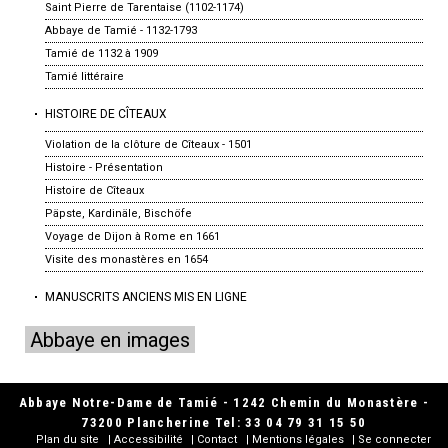
Saint Pierre de Tarentaise (1102-1174)
Abbaye de Tamié - 1132-1793
Tamié de 1132 à 1909
Tamié littéraire
HISTOIRE DE CÎTEAUX
Violation de la clôture de Cîteaux - 1501
Histoire - Présentation
Histoire de Cîteaux
Päpste, Kardinäle, Bischöfe
Voyage de Dijon à Rome en 1661
Visite des monastères en 1654
MANUSCRITS ANCIENS MIS EN LIGNE
Abbaye en images
Abbaye Notre-Dame de Tamié - 1242 Chemin du Monastère -
73200 Plancherine Tel: 33 04 79 31 15 50
Plan du site
Accessibilité
Contact
Mentions légales
Se connecter