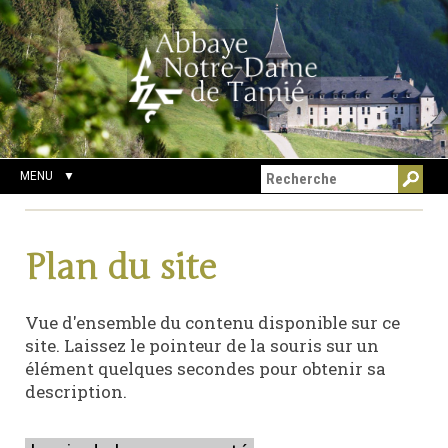
Aller
Outils
Chercher par
au
personnels
Recherche
contenu.
avancée…
|
Aller
à
la
navigation
MENU
Plan du site
Vue d'ensemble du contenu disponible sur ce
site. Laissez le pointeur de la souris sur un
élément quelques secondes pour obtenir sa
description.