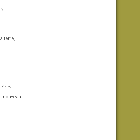
ix.
a terre,
frères.
nt nouveau.