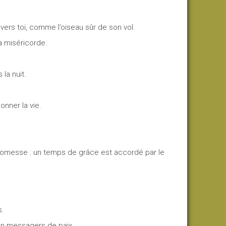
vers toi, comme l’oiseau sûr de son vol.
a miséricorde.
la nuit.
onner la vie.
 promesse : un temps de grâce est accordé par le
s.
en messagers de paix.