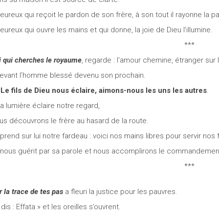
Heureux qui reçoit le pardon de son frère, à son tout il rayonne la pa
Heureux qui ouvre les mains et qui donne, la joie de Dieu l’illumine.
***
i qui cherches le royaume
, regarde : l’amour chemine, étranger sur l
levant l’homme blessé devenu son prochain.
/
Le fils de Dieu nous éclaire, aimons-nous les uns les autres
.
Sa lumière éclaire notre regard,
us découvrons le frère au hasard de la route.
Il prend sur lui notre fardeau : voici nos mains libres pour servir nos 
Il nous guérit par sa parole et nous accomplirons le commandeme
***
r la trace de tes pas
a fleuri la justice pour les pauvres.
dis : Effata » et les oreilles s’ouvrent.