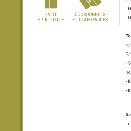
- 
HALTE
COORDONNÉES
- 
SPIRITUELLE
ET PLAN D'ACCÈS
To
re
R
- 
no
- 
- 
Su
Tu 