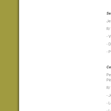
Se
Je
R
- 
- 
- 
Ce
Pe
Pè
R
- 
- 
- 