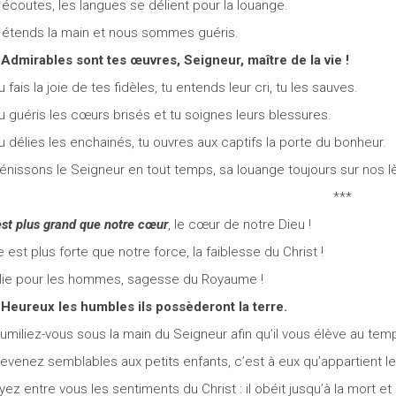
 écoutes, les langues se délient pour la louange.
 étends la main et nous sommes guéris.
/
Admirables sont tes œuvres, Seigneur, maître de la vie !
Tu fais la joie de tes fidèles, tu entends leur cri, tu les sauves.
Tu guéris les cœurs brisés et tu soignes leurs blessures.
Tu délies les enchainés, tu ouvres aux captifs la porte du bonheur.
Bénissons le Seigneur en tout temps, sa louange toujours sur nos l
***
 est plus grand que notre cœur
, le cœur de notre Dieu !
le est plus forte que notre force, la faiblesse du Christ !
lie pour les hommes, sagesse du Royaume !
/
Heureux les humbles ils possèderont la terre.
Humiliez-vous sous la main du Seigneur afin qu’il vous élève au temp
Devenez semblables aux petits enfants, c’est à eux qu’appartient l
Ayez entre vous les sentiments du Christ : il obéit jusqu’à la mort et 