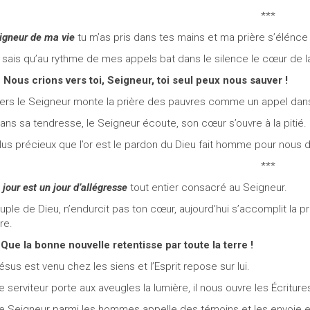
***
igneur de ma vie
tu m’as pris dans tes mains et ma prière s’élénce 
 sais qu’au rythme de mes appels bat dans le silence le cœur de l
/
Nous crions vers toi, Seigneur, toi seul peux nous sauver !
Vers le Seigneur monte la prière des pauvres comme un appel dans 
Dans sa tendresse, le Seigneur écoute, son cœur s’ouvre à la pitié.
Plus précieux que l’or est le pardon du Dieu fait homme pour nous d
***
 jour est un jour d’allégresse
tout entier consacré au Seigneur.
uple de Dieu, n’endurcit pas ton cœur, aujourd’hui s’accomplit la
re.
/
Que la bonne nouvelle retentisse par toute la terre !
Jésus est venu chez les siens et l’Esprit repose sur lui.
Le serviteur porte aux aveugles la lumière, il nous ouvre les Écriture
Le Seigneur parmi les hommes appelle des témoins et les envoie 