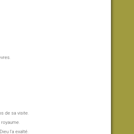
èvres.
s de sa visite.
e royaume.
Dieu l’a exalté.