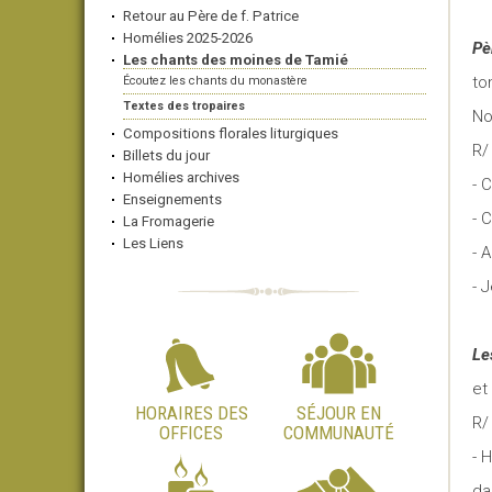
Retour au Père de f. Patrice
Homélies 2025-2026
Pèr
Les chants des moines de Tamié
to
Écoutez les chants du monastère
Textes des tropaires
No
Compositions florales liturgiques
R/
Billets du jour
Homélies archives
- 
Enseignements
- 
La Fromagerie
Les Liens
- 
- 
Le
et
HORAIRES DES
SÉJOUR EN
R/
OFFICES
COMMUNAUTÉ
- 
da