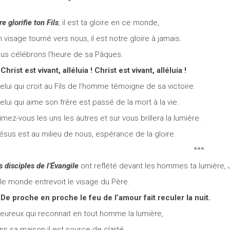
e glorifie ton Fils
, il est ta gloire en ce monde,
n visage tourné vers nous, il est notre gloire à jamais.
us célébrons l’heure de sa Pâques.
Christ est vivant, alléluia ! Christ est vivant, alléluia !
Celui qui croit au Fils de l’homme témoigne de sa victoire.
Celui qui aime son frère est passé de la mort à la vie.
Aimez-vous les uns les autres et sur vous brillera la lumière.
Jésus est au milieu de nous, espérance de la gloire.
***
s disciples de l’Évangile
ont reflété devant les hommes ta lumière,
 le monde entrevoit le visage du Père.
De proche en proche le feu de l’amour fait reculer la nuit.
Heureux qui reconnait en tout homme la lumière,
ns sa maison il est source de clarté.