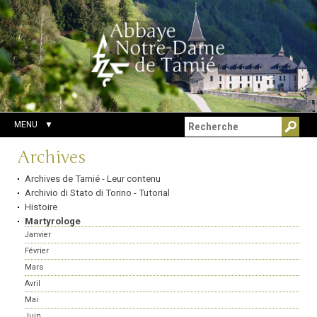
Aller
Outils
Chercher par
au
personnels
Recherche
contenu.
avancée…
|
Aller
à
la
navigation
MENU
Navigation
Archives
Archives de Tamié - Leur contenu
Archivio di Stato di Torino - Tutorial
Histoire
Martyrologe
Janvier
Février
Mars
Avril
Mai
Juin