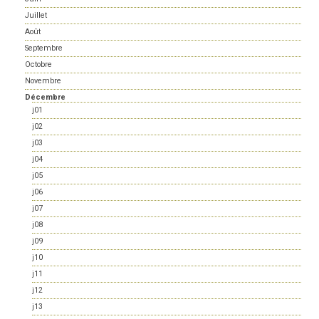
Juillet
Août
Septembre
Octobre
Novembre
Décembre
j01
j02
j03
j04
j05
j06
j07
j08
j09
j10
j11
j12
j13