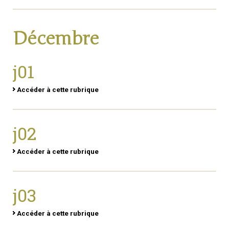
Décembre
j01
Accéder à cette rubrique
j02
Accéder à cette rubrique
j03
Accéder à cette rubrique