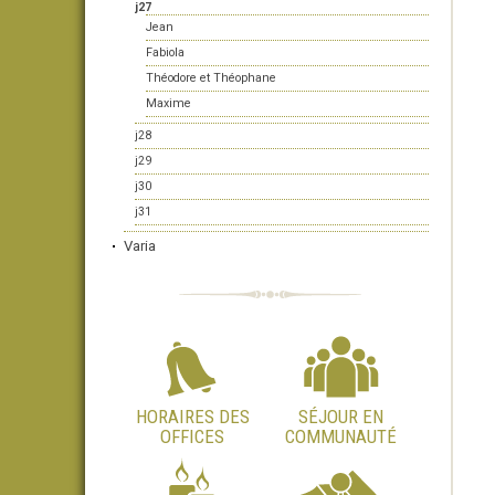
j27
Jean
Fabiola
Théodore et Théophane
Maxime
j28
j29
j30
j31
Varia
HORAIRES DES
SÉJOUR EN
OFFICES
COMMUNAUTÉ