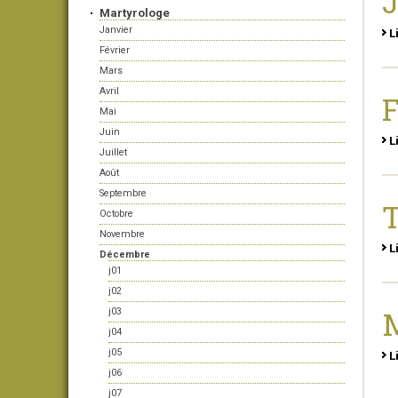
Martyrologe
Janvier
L
Février
Mars
Avril
F
Mai
Juin
L
Juillet
Août
Septembre
T
Octobre
Novembre
L
Décembre
j01
j02
j03
j04
j05
L
j06
j07