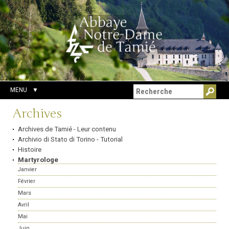
Aller
Outils
Chercher par
au
personnels
Recherche
contenu.
avancée…
|
Aller
à
la
navigation
MENU
Navigation
Archives
Archives de Tamié - Leur contenu
Archivio di Stato di Torino - Tutorial
Histoire
Martyrologe
Janvier
Février
Mars
Avril
Mai
Juin