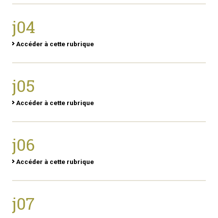
j04
Accéder à cette rubrique
j05
Accéder à cette rubrique
j06
Accéder à cette rubrique
j07