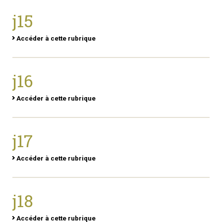
j15
Accéder à cette rubrique
j16
Accéder à cette rubrique
j17
Accéder à cette rubrique
j18
Accéder à cette rubrique