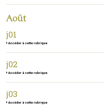
Août
j01
Accéder à cette rubrique
j02
Accéder à cette rubrique
j03
Accéder à cette rubrique