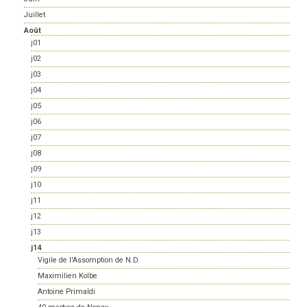
Juillet
Août
j01
j02
j03
j04
j05
j06
j07
j08
j09
j10
j11
j12
j13
j14
Vigile de l'Assomption de N.D.
Maximilien Kolbe
Antoine Primaldi