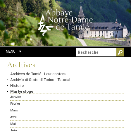
Aller
Outils
Chercher par
au
personnels
Recherche
contenu.
avancée…
|
Aller
à
la
navigation
MENU
Navigation
Archives
Archives de Tamié - Leur contenu
Archivio di Stato di Torino - Tutorial
Histoire
Martyrologe
Janvier
Février
Mars
Avril
Mai
Juin