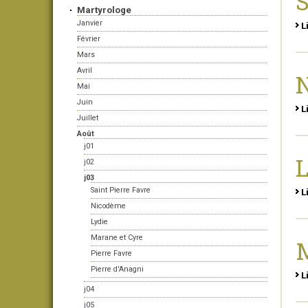
S
Martyrologe
Janvier
L
Février
Mars
Avril
Mai
Juin
L
Juillet
Août
j01
L
j02
j03
Saint Pierre Favre
L
Nicodème
Lydie
Marane et Cyre
M
Pierre Favre
Pierre d'Anagni
L
j04
j05