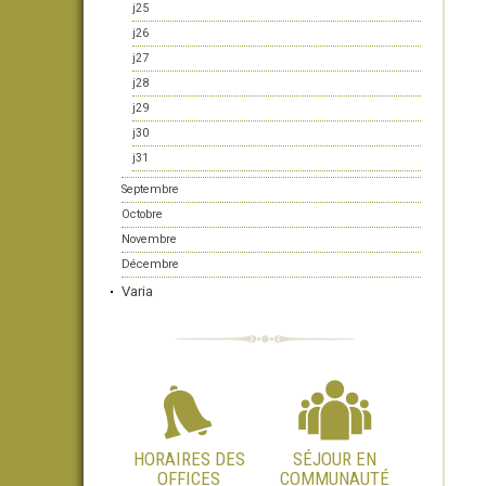
j25
j26
j27
j28
j29
j30
j31
Septembre
Octobre
Novembre
Décembre
Varia
HORAIRES DES
SÉJOUR EN
OFFICES
COMMUNAUTÉ