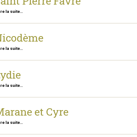
aint Pierre Favre
ire la suite…
Nicodème
ire la suite…
ydie
ire la suite…
arane et Cyre
ire la suite…