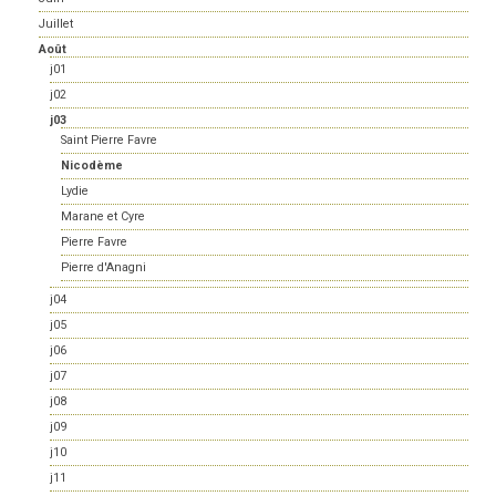
Juillet
Août
j01
j02
j03
Saint Pierre Favre
Nicodème
Lydie
Marane et Cyre
Pierre Favre
Pierre d'Anagni
j04
j05
j06
j07
j08
j09
j10
j11