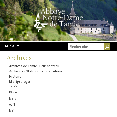
Aller
Outils
Chercher par
au
personnels
Recherche
contenu.
avancée…
|
Aller
à
la
navigation
MENU
Navigation
Archives
Archives de Tamié - Leur contenu
Archivio di Stato di Torino - Tutorial
Histoire
Martyrologe
Janvier
Février
Mars
Avril
Mai
Juin