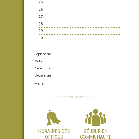
j25
j26
j27
j28
j29
j30
j31
Septembre
Octobre
Novembre
Décembre
Varia
HORAIRES DES
SÉJOUR EN
OFFICES
COMMUNAUTÉ