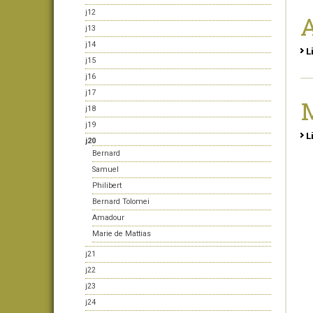
j12
j13
j14
L
j15
j16
j17
M
j18
j19
L
j20
Bernard
Samuel
Philibert
Bernard Tolomei
Amadour
Marie de Mattias
j21
j22
j23
j24