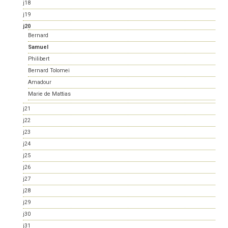
j18
j19
j20
Bernard
Samuel
Philibert
Bernard Tolomei
Amadour
Marie de Mattias
j21
j22
j23
j24
j25
j26
j27
j28
j29
j30
j31