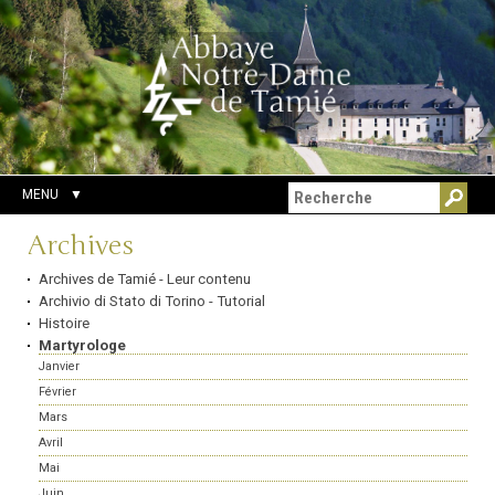
Aller
Outils
Chercher par
au
personnels
Recherche
contenu.
avancée…
|
Aller
à
la
navigation
MENU
Navigation
Archives
Archives de Tamié - Leur contenu
Archivio di Stato di Torino - Tutorial
Histoire
Martyrologe
Janvier
Février
Mars
Avril
Mai
Juin