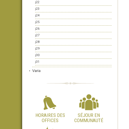
j22
j23
j24
j25
j26
j27
j28
j29
j30
j31
Varia
HORAIRES DES
SÉJOUR EN
OFFICES
COMMUNAUTÉ