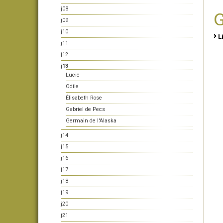
j08
G
j09
j10
L
j11
j12
j13
Lucie
Odile
Élisabeth Rose
Gabriel de Pecs
Germain de l'Alaska
j14
j15
j16
j17
j18
j19
j20
j21