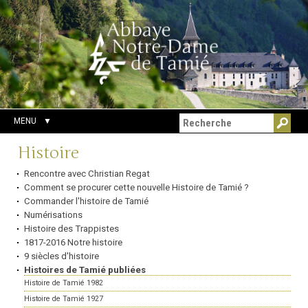
Aller
Outils
Chercher par
au
personnels
Recherche
contenu.
avancée…
|
Aller
à
la
navigation
MENU
Navigation
Histoire
Rencontre avec Christian Regat
Comment se procurer cette nouvelle Histoire de Tamié ?
Commander l'histoire de Tamié
Numérisations
Histoire des Trappistes
1817-2016 Notre histoire
9 siècles d'histoire
Histoires de Tamié publiées
Histoire de Tamié 1982
Histoire de Tamié 1927