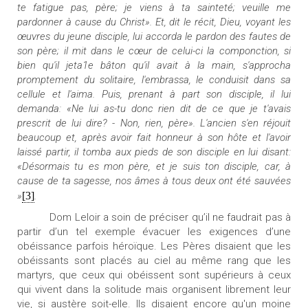
te fatigue pas, père; je viens à ta sainteté; veuille me
pardonner à cause du Christ». Et, dit le récit, Dieu, voyant les
œuvres du jeune disciple, lui accorda le pardon des fautes de
son père; il mit dans le cœur de celui-ci la componction, si
bien qu'il jeta1e bâton qu'il avait à la main, s'approcha
promptement du solitaire, l'embrassa, le conduisit dans sa
cellule et l'aima. Puis, prenant à part son disciple, il lui
demanda: «Ne lui as-tu donc rien dit de ce que je t'avais
prescrit de lui dire? - Non, rien, père». L'ancien s'en réjouit
beaucoup et, après avoir fait honneur à son hôte et l'avoir
laissé partir, il tomba aux pieds de son disciple en lui disant:
«Désormais tu es mon père, et je suis ton disciple, car, à
cause de ta sagesse, nos âmes à tous deux ont été sauvées
»
[3]
.
Dom Leloir a soin de préciser qu’il ne faudrait pas à
partir d’un tel exemple évacuer les exigences d’une
obéissance parfois héroïque. Les Pères disaient que les
obéissants sont placés au ciel au même rang que les
martyrs, que ceux qui obéissent sont supérieurs à ceux
qui vivent dans la solitude mais organisent librement leur
vie, si austère soit-elle. Ils disaient encore qu'un moine