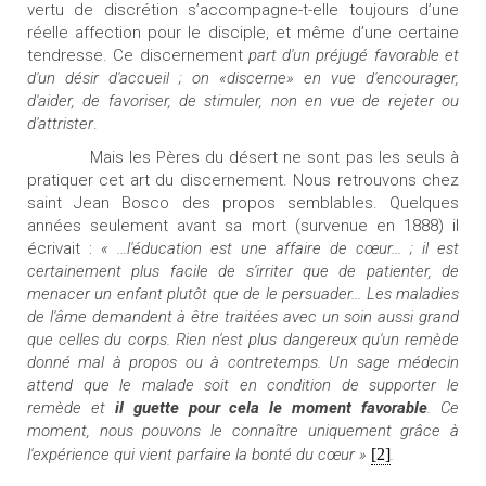
vertu de discrétion s’accompagne-t-elle toujours d’une
réelle affection pour le disciple, et même d’une certaine
tendresse. Ce discernement
part d'un préjugé favorable et
d'un désir d'accueil ; on «discerne» en vue d'encourager,
d'aider, de favoriser, de stimuler, non en vue de rejeter ou
d'attrister
.
Mais les Pères du désert ne sont pas les seuls à
pratiquer cet art du discernement. Nous retrouvons chez
saint Jean Bosco des propos semblables. Quelques
années seulement avant sa mort (survenue en 1888) il
écrivait :
« …l'éducation est une affaire de cœur... ; il est
certainement plus facile de s'irriter que de patienter, de
menacer un enfant plutôt que de le persuader... Les maladies
de l'âme demandent à être traitées avec un soin aussi grand
que celles du corps. Rien n'est plus dangereux qu'un remède
donné mal à propos ou à contretemps. Un sage médecin
attend que le malade soit en condition de supporter le
remède et
il guette pour cela le moment favorable
. Ce
moment, nous pouvons le connaître uniquement grâce à
l'expérience qui vient parfaire la bonté du cœur »
[2]
.