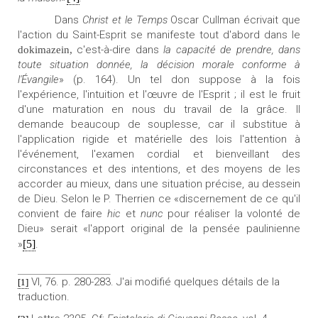
Dans
Christ et
le Temps
Oscar Cullman écrivait que
l'action du Saint-Esprit se manifeste tout d'abord dans le
c'est-à-dire dans
la capacité de prendre, dans
dokimazein,
toute situation donnée, la décision morale conforme à
l'Évangile
» (p. 164). Un tel don suppose à la fois
l'expérience, l'intuition et l'œuvre de l'Esprit ;
il est le fruit
d'une maturation en nous du travail de la grâce. Il
demande beaucoup de souplesse, car il substitue à
l'application rigide et matérielle des lois l'attention à
l'événement, l'examen cordial et bienveillant des
circonstances et des intentions, et des moyens de les
accorder au mieux, dans une situation précise, au dessein
de Dieu. Selon le P. Therrien ce «discernement de ce qu'il
convient de faire
hic
et
nunc
pour réaliser la volonté de
Dieu» serait «l'apport original de la pensée paulinienne
»
[5]
.
VI, 76. p. 280-283. J'ai modifié quelques détails de la
[1]
traduction.