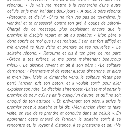
répondu: « Je vais me mettre à la recherche d'une autre
cellule, et je m'en irai dans deux jours ». A quoi le père répond:
«Retourne, et dis-lui: «Si tu ne t'en vas pas de toi-même, je
viendrai et te chasserai, contre ton gré, à coups de bâton!»
Chargé de ce message, plus déplaisant encore que le
premier, le disciple repart et dit au solitaire: « Mon père a
donc appris de moi que tu es malade; il s'en est fort affligé et
m'a envoyé te faire visite et prendre de tes nouvelles ». Le
solitaire répond: « Retourne et dis à ton père de ma part:
«Grâce à tes prières, je me porte maintenant beaucoup
mieux». Le disciple revient et dit à son père : «Le solitaire
demande: « Permets-moi de rester jusque dimanche, et alors
je m’en irai». Mais, le dimanche venu, le solitaire n'était pas
parti; l’ancien prit son bâton, et il voulait sortir pour aller
expulser son hôte. Le disciple s'interposa: «Laisse-moi partir le
premier, de peur qu'il n'y ait là quelqu’un d'autre, et qu'il ne soit
choqué de ton attitude ». Et, prévenant son père, il arrive le
premier chez le solitaire et lui dit: «Mon ancien vient te faire
visite, en vue de te prendre et conduire dans sa cellule ». En
apprenant cette charité de l'ancien, le solitaire sortit à sa
rencontre et, le voyant à distance, il se prosterna et dit: «Ne