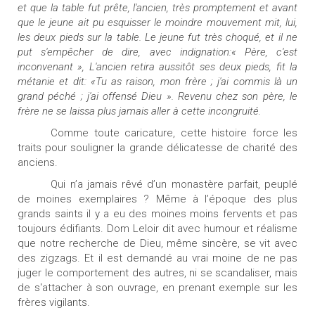
et que la table fut prête, l'ancien, très promptement et avant
que le jeune ait pu esquisser le moindre mouvement mit, lui,
les deux pieds sur la table. Le jeune fut très choqué, et il ne
put s'empêcher de dire, avec indignation:« Père, c'est
inconvenant », L'ancien retira aussitôt ses deux pieds, fit la
métanie et dit: «Tu as raison, mon frère ; j'ai commis là un
grand péché ; j'ai offensé Dieu ». Revenu chez son père, le
frère ne se laissa plus jamais aller à cette incongruité.
Comme toute caricature, cette histoire force les
traits pour souligner la grande délicatesse de charité des
anciens.
Qui n’a jamais rêvé d’un monastère parfait, peuplé
de moines exemplaires ? Même à l’époque des plus
grands saints il y a eu des moines moins fervents et pas
toujours édifiants. Dom Leloir dit avec humour et réalisme
que notre recherche de Dieu, même sincère, se vit avec
des zigzags. Et il est demandé au vrai moine de ne pas
juger le comportement des autres, ni se scandaliser, mais
de s'attacher à son ouvrage, en prenant exemple sur les
frères vigilants.