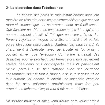
2- La discrétion dans l’obéissance
La finesse des pères se manifestait encore dans leur
manière de résoudre certains problèmes délicats que connaît
toute vie monastique,
et notamment ceux de l'obéissance.
Que faisaient nos Pères en ces circonstances ? Lorsqu'un tel
commandement n'avait d'effet que pour eux-mêmes, les
Pères y voyaient un moyen de croître en humilité et, parfois
après objections raisonnables, d'autres fois sans retard, ils
cherchaient à l'exécuter avec générosité et foi. Mais, il
pouvait arriver que l'exécution d'un ordre entrainât des
désastres pour le prochain. Les Pères, alors, non seulement
étaient beaucoup plus circonspects, mais ils parvenaient
même parfois à se tirer d'affaire avec une élégance
consommée, qui est tout à l'honneur de leur sagesse et de
leur humour. Ici, encore, je citerai une anecdote évoquée
dans les deux collections arméniennes, mais fort peu
attestée en dehors d'elles, et tout à fait caractéristique :
Un solitaire prudent et saint, venu d'autre part, voulait établir