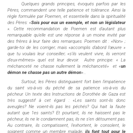
Quelques grands principes, évoqués parfois par les
Pères, commandent une telle patience et tolérance. Ainsi la
règle formulée par Poemen, et essentielle dans la spiritualité
des Pères: «
Sois pour eux un exemple, et non un législateur
».
Cette recommandation de Poemen est d'autant plus
remarquable qu'elle est une réponse à un moine invité par
des frères à leur faire des remarques. Poemen dit : «Non» ;
garde-toi de les corriger; mais «accomplis d'abord l'œuvre »
que tu voulais leur conseiller; «s’ils veulent vivre, ils verront
d'eux-mêmes» quel est leur devoir.
Autre principe: « La
méchanceté ne chasse nullement la méchanceté»
et «
un
démon ne chasse pas un autre démon
»…
Surtout, les Pères distinguaient fort bien l'impatience
du saint vis-à-vis du péché de sa patience vis-à-vis du
pécheur. Un texte des Instructions de Dorothée de Gaza est
très suggestif à cet égard : «Les saints sont-ils donc
aveugles? Ne voient-ils pas les péchés? Qui hait la faute
autant que 1es saints? Et pourtant, ils ne haïssent pas le
pécheur, ils ne le condamnent pas, ils ne s’en détournent pas.
Au contraire, ils compatissent, l'exhortent, le consolent, le
soignent comme un membre malade;
ils font tout pour le