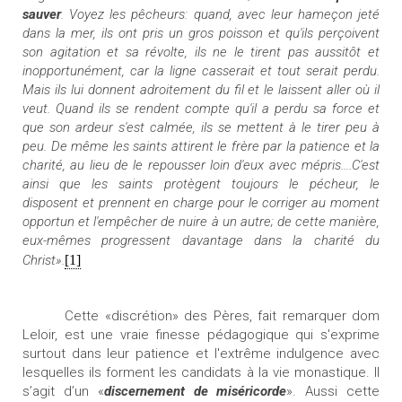
sauver
. Voyez les pêcheurs: quand, avec leur hameçon jeté
dans la mer, ils ont pris un gros poisson et qu'ils perçoivent
son agitation et sa révolte, ils ne le tirent pas aussitôt et
inopportunément, car la ligne casserait et tout serait perdu.
Mais ils lui donnent adroitement du fil et le laissent aller où il
veut. Quand ils se rendent compte qu'il a perdu sa force et
que son ardeur s'est calmée, ils se mettent à le tirer peu à
peu. De même les saints attirent le frère par la patience et la
charité, au lieu de le repousser loin d'eux avec mépris….C'est
ainsi que les saints protègent toujours le pécheur, le
disposent et prennent en charge pour le corriger au moment
opportun et l'empêcher de nuire à un autre; de cette manière,
eux-mêmes progressent davantage dans la charité du
Christ».
[1]
Cette «discrétion» des Pères, fait remarquer dom
Leloir, est une vraie finesse pédagogique qui s'exprime
surtout dans leur patience et l'extrême indulgence avec
lesquelles ils forment les candidats à la vie monastique. Il
s’agit d’un «
discernement de miséricorde
». Aussi cette