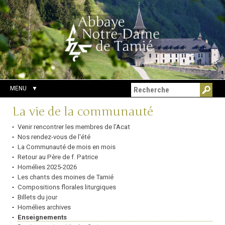
Aller
Outils
Chercher par
au
personnels
Recherche
contenu.
avancée…
|
Aller
à
la
navigation
MENU
Navigation
La vie de la communauté
Venir rencontrer les membres de l'Acat
Nos rendez-vous de l'été
La Communauté de mois en mois
Retour au Père de f. Patrice
Homélies 2025-2026
Les chants des moines de Tamié
Compositions florales liturgiques
Billets du jour
Homélies archives
Enseignements