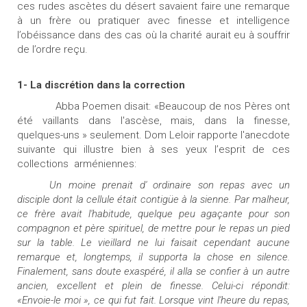
ces rudes ascètes du désert savaient faire une remarque
à un frère ou pratiquer avec finesse et intelligence
l’obéissance dans des cas où la charité aurait eu à souffrir
de l’ordre reçu.
1- La discrétion dans la correction
Abba Poemen disait: «Beaucoup de nos Pères ont
été vaillants dans l'ascèse, mais, dans la finesse,
quelques-uns
» seulement. Dom Leloir rapporte l'anecdote
suivante qui illustre bien à ses yeux l’esprit de ces
collections
arméniennes:
Un moine prenait d' ordinaire son repas avec un
disciple dont la cellule était contigüe à la sienne. Par malheur,
ce frère avait l'habitude, quelque peu agaçante pour son
compagnon et père spirituel, de mettre pour le repas un pied
sur la table. Le vieillard ne lui faisait cependant aucune
remarque et, longtemps, il supporta la chose en silence.
Finalement, sans doute exaspéré, il alla se confier à un autre
ancien, excellent et plein de finesse. Celui-ci répondit:
«Envoie-le moi », ce qui fut fait. Lorsque vint l'heure du repas,