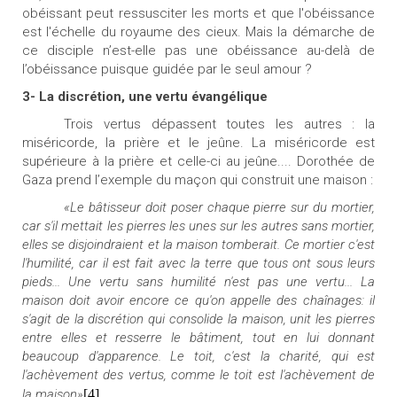
obéissant peut ressusciter les morts et
que l'obéissance
est l'échelle du royaume des cieux.
Mais la démarche de
ce disciple n’est-elle pas une obéissance au-delà de
l’obéissance puisque guidée par le seul amour ?
3- La discrétion, une vertu évangélique
Trois vertus dépassent toutes les autres : la
miséricorde, la prière et le jeûne. La miséricorde est
supérieure à la prière et celle-ci au jeûne.... Dorothée de
Gaza prend l’exemple du maçon qui construit une maison :
«Le bâtisseur doit poser chaque pierre sur du mortier,
car s'il mettait les pierres les unes sur les autres sans mortier,
elles se disjoindraient et la maison tomberait. Ce mortier c'est
l'humilité, car il est fait avec la terre que tous ont sous leurs
pieds... Une vertu sans humilité n'est pas une vertu... La
maison doit avoir encore ce qu'on appelle des chaînages: il
s'agit de la discrétion qui consolide la maison, unit les pierres
entre elles et resserre le bâtiment, tout en lui donnant
beaucoup d'apparence. Le toit, c'est la charité, qui est
l'achèvement des vertus, comme le toit est l'achèvement de
la maison»
[4]
.