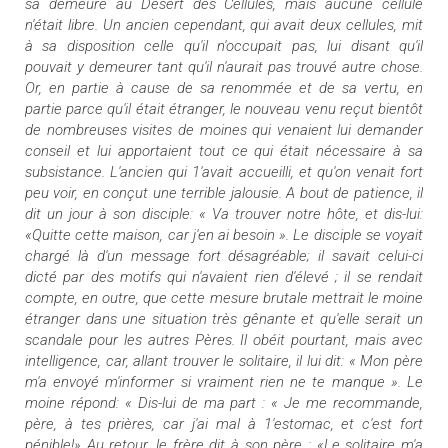
sa demeure au Désert des Cellules, mais aucune cellule
n'était libre. Un ancien cependant, qui avait deux cellules, mit
à sa disposition celle qu'il n'occupait pas, lui disant qu'il
pouvait y demeurer tant qu'il n'aurait pas trouvé autre chose.
Or, en partie à cause de sa renommée et de sa vertu, en
partie parce qu'il était étranger, le nouveau venu reçut bientôt
de nombreuses visites de moines qui venaient lui demander
conseil et lui apportaient tout ce qui était nécessaire à sa
subsistance. L'ancien qui 1'avait accueilli, et qu'on venait fort
peu voir, en conçut une terrible jalousie. A bout de patience, il
dit un jour à son disciple: « Va trouver notre hôte, et dis-lui:
«Quitte cette maison, car j'en ai besoin ». Le disciple se voyait
chargé là d'un message fort désagréable; il savait celui-ci
dicté par des motifs qui n'avaient rien d'élevé ; il se rendait
compte, en outre, que cette mesure brutale mettrait le moine
étranger dans une situation très gênante et qu'elle serait un
scandale pour les autres Pères. Il obéit pourtant, mais avec
intelligence, car, allant trouver le solitaire, il lui dit: « Mon père
m'a envoyé m'informer si vraiment rien ne te manque ». Le
moine répond: « Dis-lui de ma part : « Je me recommande,
père, à tes prières, car j'ai mal à 1'estomac, et c'est fort
pénible!» Au retour, le frère dit à son père : «Le solitaire m'a