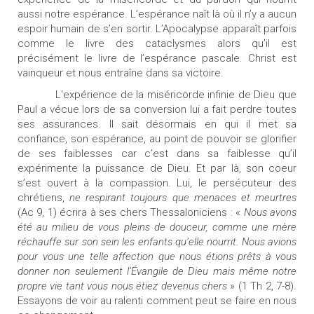
aussi notre espérance. L’espérance naît là où il n’y a aucun
espoir humain de s’en sortir. L’Apocalypse apparaît parfois
comme le livre des cataclysmes alors qu’il est
précisément le livre de l’espérance pascale. Christ est
vainqueur et nous entraîne dans sa victoire.
L'expérience de la miséricorde infinie de Dieu que
Paul a vécue lors de sa conversion lui a fait perdre toutes
ses assurances. Il sait désormais en qui il met sa
confiance, son espérance, au point de pouvoir se glorifier
de ses faiblesses car c’est dans sa faiblesse qu’il
expérimente la puissance de Dieu. Et par là, son coeur
s’est ouvert à la compassion. Lui, le persécuteur des
chrétiens,
ne respirant toujours que menaces et meurtres
(Ac 9, 1) écrira à ses chers Thessaloniciens : «
Nous avons
été au milieu de vous pleins de douceur, comme une mère
réchauffe sur son sein les enfants qu’elle nourrit. Nous avions
pour vous une telle affection que nous étions prêts à vous
donner non seulement l’Évangile de Dieu mais même notre
propre vie tant vous nous étiez devenus chers
» (1 Th 2, 7-8).
Essayons de voir au ralenti comment peut se faire en nous