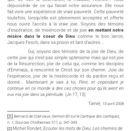
dépossède de ce qui faisait notre assurance. Elle nous
fait vivre une expérience de vraie pauvreté. Cette pauvreté
toutefois, lorsqu’elle est pleinement acceptée et offerte
nous ouvre l’accès à la vraie joie.
Soyons des témoins
d’espérance, de miséricorde et de joie
en mettant notre
misère dans le coeur de Dieu
comme le bon larron,
Jacques Fesch, dans sa prison et tant d’autres...
Oui,
soyons des témoins de la joie de Dieu, de
cette joie qui n’est pas simple optimisme mais qui est joie
de la Résurrection, joie de celui qui, comme les disciples
d’Emmaüs, a rencontré le Christ sur son chemin.
Joie de
l’espérance, joie de la miséricorde et du pardon reçu et
donné...
Maintenant je vais à toi, Père, et cependant je
continue en ce monde à dire ces choses pour qu’ils aient en
eux ma joie dans sa plénitude.
(Jn 17, 13)
Tamié,
13 avril 2008
________________________
[1]
Bernard de Clairvaux,
Sermon 83 sur le Cantique des cantiques,
n. 1, Sources Chrétiennes 511, p. 341-343.
Michel Rondet,
Ecouter les mots de Dieu. Les chemins de
[2]