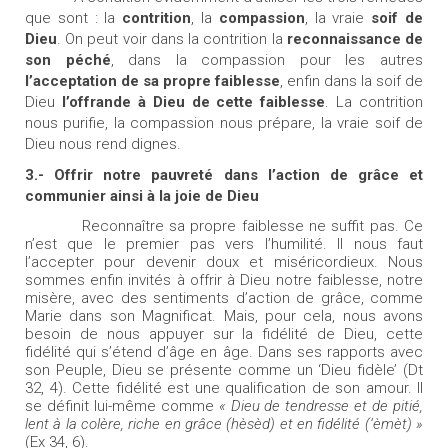
que sont : la
contrition
, la
compassion
, la vraie
soif de
Dieu
. On peut voir dans la contrition la
reconnaissance de
son péché
, dans la compassion pour les autres
l’acceptation de sa propre faiblesse
, enfin dans la soif de
Dieu
l’offrande à Dieu de cette faiblesse
. La contrition
nous purifie, la compassion nous prépare, la vraie soif de
Dieu nous rend dignes.
3.- Offrir notre pauvreté dans l’action de grâce et
communier ainsi à la joie de Dieu
Reconnaître sa propre faiblesse ne suffit pas. Ce
n’est que le premier pas vers l’humilité. Il nous faut
l’accepter pour devenir doux et miséricordieux. Nous
sommes enfin invités à offrir à Dieu notre faiblesse, notre
misère, avec des sentiments d’action de grâce, comme
Marie dans son Magnificat. Mais, pour cela, nous avons
besoin de nous appuyer sur la fidélité de Dieu, cette
fidélité qui s’étend d’âge en âge. Dans ses rapports avec
son Peuple, Dieu se présente comme un ‘Dieu fidèle’ (Dt
32, 4). Cette fidélité est une qualification de son amour. Il
se définit lui-même comme
« Dieu de tendresse et de pitié,
lent à la colère, riche en grâce (hèsèd) et en fidélité (‘èmèt) »
(Ex 34, 6).