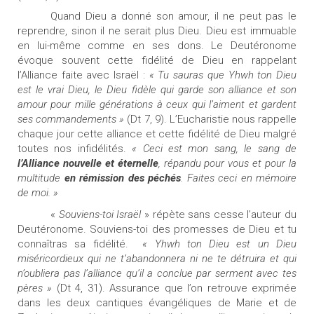
Quand Dieu a donné son amour, il ne peut pas le
reprendre, sinon il ne serait plus Dieu. Dieu est immuable
en lui-même comme en ses dons. Le Deutéronome
évoque souvent cette fidélité de Dieu en rappelant
l’Alliance faite avec Israël :
« Tu sauras que Yhwh ton Dieu
est le vrai Dieu, le Dieu fidèle qui garde son alliance
et son
amour pour mille générations à ceux qui l’aiment et gardent
ses commandements »
(Dt 7, 9). L’Eucharistie nous rappelle
chaque jour cette alliance et cette fidélité de Dieu malgré
toutes nos infidélités.
« Ceci est mon sang, le sang de
l’Alliance nouvelle et éternelle
, répandu pour vous et pour la
multitude
en rémission des péchés
. Faites ceci en mémoire
de moi. »
«
Souviens-toi Israël
»
répète sans cesse l’auteur du
Deutéronome. Souviens-toi des promesses de Dieu et tu
connaîtras sa fidélité.
« Yhwh ton Dieu est un Dieu
miséricordieux qui ne t’abandonnera ni ne te détruira et qui
n’oubliera pas l’alliance qu’il a conclue par serment avec tes
pères »
(Dt 4, 31). Assurance que l’on retrouve exprimée
dans les deux cantiques évangéliques de Marie et de