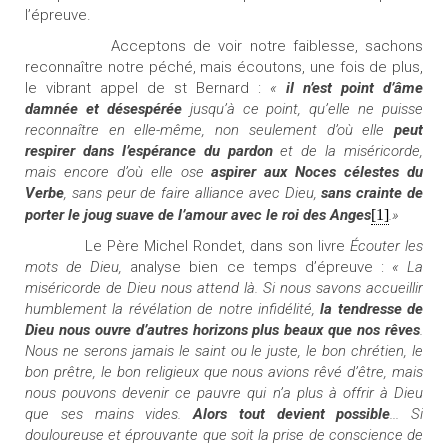
l’épreuve.
Acceptons de voir notre faiblesse, sachons
reconnaître notre péché, mais écoutons, une fois de plus,
le vibrant appel de st Bernard :
«
il n’est point d’âme
damnée et désespérée
jusqu’à ce point, qu’elle ne puisse
reconnaître en elle-même, non seulement d’où elle
peut
respirer dans l’espérance du pardon
et de la miséricorde,
mais encore d’où elle ose
aspirer aux Noces célestes du
Verbe
, sans peur de faire alliance avec Dieu,
sans crainte de
porter le joug suave de l’amour avec le roi des Anges
[1]
.»
Le Père Michel Rondet, dans son livre
Écouter les
mots de Dieu,
analyse bien ce temps d’épreuve :
« La
miséricorde de Dieu nous attend là. Si nous savons accueillir
humblement la révélation de notre infidélité,
la tendresse de
Dieu nous ouvre d’autres horizons plus beaux que nos rêves
.
Nous ne serons jamais le saint ou le juste, le bon chrétien, le
bon prêtre, le bon religieux que nous avions rêvé d’être, mais
nous pouvons devenir ce pauvre qui n’a plus à offrir à Dieu
que ses mains vides.
Alors tout devient possible
... Si
douloureuse et éprouvante que soit la prise de conscience de