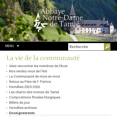
Aller
Outils
Chercher par
au
personnels
Recherche
contenu.
avancée…
|
Aller
à
la
navigation
MENU
Navigation
La vie de la communauté
Venir rencontrer les membres de l'Acat
Nos rendez-vous de l'été
La Communauté de mois en mois
Retour au Père de f. Patrice
Homélies 2025-2026
Les chants des moines de Tamié
Compositions florales liturgiques
Billets du jour
Homélies archives
Enseignements