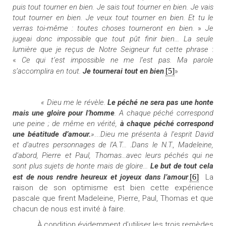
puis tout tourner en bien. Je sais tout tourner en bien. Je vais
tout tourner en bien. Je veux tout tourner en bien. Et tu le
verras toi-même : toutes choses tourneront en bien.
»
Je
jugeai donc impossible que tout pût finir bien... La seule
lumière que je reçus de Notre Seigneur fut cette phrase
:
«
Ce qui t’est impossible ne me l’est pas. Ma parole
s’accomplira en tout.
Je tournerai tout en bien
.
[5]
»
« Dieu me le révèle.
Le péché ne sera pas une honte
mais une gloire pour l’homme
. A chaque péché correspond
une peine ; de même en vérité,
à chaque péché correspond
une béatitude d’amour.
»
...
Dieu me présenta à l’esprit David
et d’autres personnages de l’A.T... .Dans le N.T., Madeleine,
d’abord, Pierre et Paul, Thomas...avec leurs péchés qui ne
sont plus sujets de honte mais de gloire...
Le but de tout cela
est de nous rendre heureux et joyeux dans l’
amour
.
[6]
La
raison de son optimisme est bien cette expérience
pascale que firent Madeleine, Pierre, Paul, Thomas et que
chacun de nous est invité à faire.
À condition évidemment d’utiliser les trois remèdes