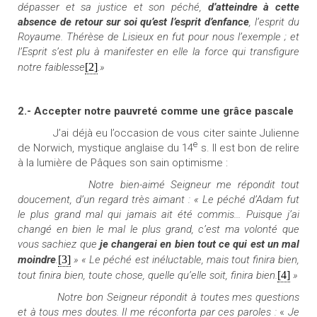
dépasser et sa justice et son péché,
d’atteindre à cette
absence de retour sur soi qu’est l’esprit d’enfance
, l’esprit du
Royaume. Thérèse de Lisieux en fut pour nous l’exemple ; et
l’Esprit s’est plu à manifester en elle la force qui transfigure
notre faiblesse
[2]
.»
2.- Accepter notre pauvreté comme une
grâce pascale
J’ai déjà eu l’occasion de vous citer sainte Julienne
e
de Norwich, mystique anglaise du 14
s. Il est bon de relire
à la lumière de Pâques son sain optimisme :
Notre bien-aimé Seigneur me répondit tout
doucement, d’un regard très aimant :
« Le péché d’Adam fut
le plus grand mal qui jamais ait été commis... Puisque j’ai
changé en bien le mal le plus grand, c’est ma volonté que
vous sachiez que
je changerai en bien tout ce qui est un mal
moindre
.
[3]
»
« Le péché est inéluctable, mais tout finira bien,
tout finira bien, toute chose, quelle qu’elle soit, finira bien.
[4]
»
Notre bon Seigneur répondit à toutes mes questions
et à tous mes doutes. Il me réconforta par ces paroles :
«
Je