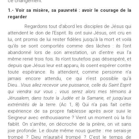
ce changement.
1.- Voir sa misère, sa pauvreté : avoir le courage de la
regarder
Regardons tout d’abord les disciples de Jésus qui
attendent le don de l’Esprit. Ils ont suivi Jésus, ont cru en
lui, ont promis de lui rester fidèles jusqu’à la mort et voilà
qu’ils se sont comportés comme
des lâches : ils l’ont
abandonné lors de son arrestation, un d’entre eux l’a
même renié trois fois. Ils n’ont toutefois pas désespéré, et
depuis que Jésus leur est apparu, ils osent espérer contre
toute espérance. Ils attendent, comme personne n’a
jamais encore attendu, ce qui n’est possible qu’à
Dieu...
Vous allez recevoir une puissance, celle du Saint Esprit
qui viendra sur vous ; vous serez alors mes témoins à
Jérusalem, dans toute la Judée et la Samarie, et jusqu’aux
extrémités de la terre.
(Ac 1, 8) Qui n’a pas fait cette
expérience de sa propre faiblesse après avoir suivi le
Seigneur avec enthousiasme ? Vient un moment où la foi
faiblit. On s’arrête, on décroche de la prière, on vit sans
joie profonde. Le doute même nous guette : me serais-je
trompé ? Dieu m’aurait-il trompé ? C’est le temps de