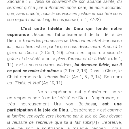
Zacharie :
«... Ainsi se souvient-il de son alliance sainte, du
serment qu’il a juré à Abraham notre père, de nous accorder
que, sans crainte, nous le servions en justice et sainteté sous
son regard tout au long de nos jours»
(Lc 1, 72-73).
C’est cette fidélité de Dieu qui fonde notre
espérance
. Jésus est l’aboutissement de la fidélité de
Dieu :
« Toutes les promesses de Dieu ont en effet leur oui en
lui ; aussi bien est-ce par lui que nous disons notre Amen à la
gloire de Dieu »
(2 Co 1, 20). Jésus est apparu
« plein de
grâce et de vérité »
ou
« plein d’amour et de fidélité »
(Jn 1,
14).
« Et si nous sommes infidèles,
lui demeure fidèle, car il
ne peut se renier lui-même
»
(2 Tim 2, 13). Dans la Gloire, le
Christ demeure le ‘
témoin fidèle’
(Ap 1, 5 ; 3, 14). Son nom
est
‘Fidèle et Vrai’
(Ap 19, 11)
Notre espérance est précisément notre
correspondance à cette fidélité de Dieu. L
’
espérance
,
dit
très heureusement Urs von Balthasar,
est une
participation à la joie de Dieu
. L’espérance «
est comme
la lumière renvoyée vers l’homme par la joie de Dieu devant
la réussite de l’épreuve qu’il lui a fait subir
[7]
.
» L’épreuve,
que ce soit la souffrance, la maladie, l’échec... nous