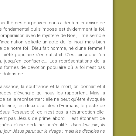
ois thèmes qui peuvent nous aider à mieux vivre ce
 fondamental qui s’impose est évidemment la foi.
En comparaison avec le mystère de Noël, il me semble
’incarnation sollicite un acte de foi inouï mais bien
 de notre foi : Dieu fait homme, né d’une femme !
piété populaire s’en satisfait. C’est ainsi que l’on
 jusqu’en confiserie… Les représentations de la
s formes de dévotion populaire où la foi n’est pas
e dolorisme.
ssance, la souffrance et la mort, on connaît et il
pages d’évangile qui nous les rapportent. Mais la
de se la représenter ; elle ne peut qu’être évoquée
deleine, les deux disciples d’Emmaüs, le geste de
ésus Ressuscité, ce n’est pas la résurrection elle-
ssent pas Jésus de prime abord. Il est étonnant de
ées d’une certaine incrédulité :
dans leur joie, ils
u jour Jésus parut sur le rivage ; mais les disciples ne