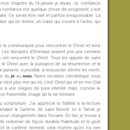
mon chapitre du 14 janvier je disais : la
confiance
a confiance est quelque chose de progressif, c’est
. Ce serait être naïf et parfois irresponsable. La
œur qui se donne, un cœur qui s’ouvre à l’autre, qui
e la communauté pour rencontrer le Christ et vivre
.
Les disciples d’Emmaüs avaient pris une certaine
 ont rencontré le Christ. Tous les appels de saint
e le Christ
avec la puissance de sa résurrection et la
arvenir, si possible, à ressusciter d’entre les morts.
age du
je
au
nous.
Notre vocation cénobitique nous
e n’est plus moi qui vis, c’est Christ qui vit en moi
(Gal
 pas à une religion de pure intimité mais, comme le
 fraternelle, image de la vie trinitaire.
riptorium. J’ai apprécié la fidélité à la lecture
pendant le Carême
, dit saint Benoît. Ici à Tamié je
cun changement dans l’horaire. En fait, je trouve à
de redonner de façon durable l’habitude et le goût
tôt le carême terminé, cela montre qu’on n’a rien