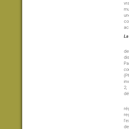
vr
mu
un
co
ac
La
de
di
Pa
co
(P
in
2,
dé
ré
re
l’
de