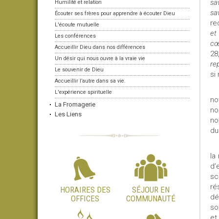
sa
Humilité et relation
sa
Écouter ses frères pour apprendre à écouter Dieu
re
L'écoute mutuelle
et
Les conférences
cœ
Accueillir Dieu dans nos différences
28
Un désir qui nous ouvre à la vraie vie
re
Le souvenir de Dieu
si
Accueillir l’autre dans sa vie.
L'expérience spirituelle
no
La Fromagerie
no
Les Liens
no
du
la
d’
sc
ré
HORAIRES DES
SÉJOUR EN
dé
OFFICES
COMMUNAUTÉ
so
et