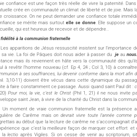
aie confiance est une façon très réelle de vivre la paternité. Dans 
tuelle crée en communauté un climat de liberté et de joie. Mais l
e croissance. On ne peut demander une confiance totale immédiate
nfiance se mérite mais surtout
elle se donne
. Elle suppose un c
cueille, qui est heureux de recevoir et de dépendre…
 fidélité à la communion fraternelle
Les apparitions de Jésus ressuscité insistent sur l’importance d
 sa vie. La foi de Pâques doit nous aider à passer du
je
au
nous
stance mais ils reviennent en hâte vers la communauté dès qu’ils
ul à revêtir l’homme nouveau (cf. Ep 4, 24 ; Col 3, 10) à connaîtr
mmunion à ses souffrances, lui devenir conforme dans la mort afin de p
hil. 3,10-11) doivent être vécus dans cette dynamique du pass
vite à faire constamment ce passage. Aussi quand saint Paul dit :
c
 20)
Pour moi, la vie, c’est le Christ
(Phil 1, 21) il ne nous invite
veloppe saint Jean, à vivre de la charité du Christ dans la communion
Un moment de vraie communion fraternelle est la présence au sc
gulière de Carême mais
on devrait vivre toute l’année comme 
grettais au début que la lecture de carême ne s’accompagnait d’au
expérience que c’est la meilleure façon de marquer cet effort
et 
 la
lectio
après Vigiles. Si on cesse de venir au scriptorium, si