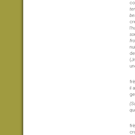
co
te
be
cr
l’
so
fr
nu
de
(J
une
fr
il
ge
(S
qu
fr
cr