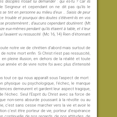
s disciples n’osait lui demander : qui es-tu ?
Car ils
 le Seigneur et cependant on ne dit pas qu’ils le
s se tint en personne au milieu d’eux … Saisis de peur
ut ce trouble et pourquoi des doutes s’élèvent-ils en vos
ils se prosternèrent ; d’aucuns cependant doutèrent.
(Mt
nze eux-mêmes pendant qu’ils étaient à table, et il leur
ui l’avaient vu ressuscité.
(Mc 16, 14) Rien d’étonnant
 toute notre vie de chrétien d’abord mais surtout de
de notre mort enfin. Si Christ n’est pas ressuscité,
leine illusion, en dehors de la réalité et toute
que année et de vivre notre foi avec plus d’intensité
ns tout ce qui nous apparaît sous l’aspect de mort :
ion physique ou psychologique, l’échec, le manque
tences demeurent et gardent leur aspect tragique,
 l’échec. Seul l’Esprit du Christ avec sa force de
it que non-sens absurde poussant à la révolte ou au
ie, c’est sans cesse marcher vers la vie et avoir le
tion c’est être porteur de vie, porteur d’espérance
n continuelle de nos regards, de nos attitudes, de