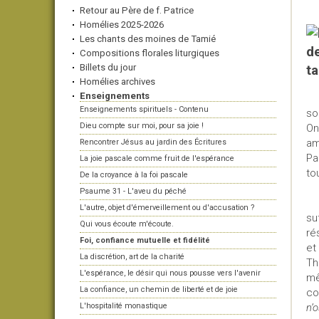
Retour au Père de f. Patrice
Homélies 2025-2026
Les chants des moines de Tamié
Compositions florales liturgiques
Billets du jour
Homélies archives
Enseignements
Enseignements spirituels - Contenu
so
Dieu compte sur moi, pour sa joie !
On
am
Rencontrer Jésus au jardin des Écritures
Pa
La joie pascale comme fruit de l'espérance
to
De la croyance à la foi pascale
Psaume 31 - L'aveu du péché
Se
L'autre, objet d'émerveillement ou d'accusation ?
su
Qui vous écoute m'écoute.
ré
Foi, confiance mutuelle et fidélité
et
La discrétion, art de la charité
Th
L'espérance, le désir qui nous pousse vers l'avenir
mê
La confiance, un chemin de liberté et de joie
co
L'hospitalité monastique
n’