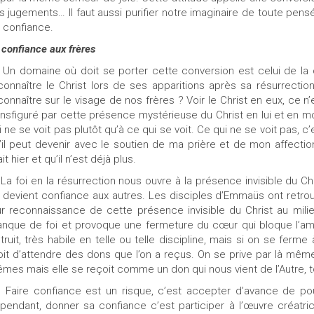
s jugements… Il faut aussi purifier notre imaginaire de toute pen
 confiance.
 confiance aux frères
Un domaine où doit se porter cette conversion est celui de la co
connaître le Christ lors de ses apparitions après sa résurrection
connaître sur le visage de nos frères ? Voir le Christ en eux, ce 
ansfiguré par cette présence mystérieuse du Christ en lui et en moi.
i ne se voit pas plutôt qu’à ce qui se voit. Ce qui ne se voit pas, c
’il peut devenir avec le soutien de ma prière et de mon affection
it hier et qu’il n’est déjà plus.
La foi en la résurrection nous ouvre à la présence invisible du C
i devient confiance aux autres. Les disciples d’Emmaüs ont retro
ur reconnaissance de cette présence invisible du Christ au mil
nque de foi et provoque une fermeture du cœur qui bloque l’amour
struit, très habile en telle ou telle discipline, mais si on se ferme
oit d’attendre des dons que l’on a reçus. On se prive par là même 
mes mais elle se reçoit comme un don qui nous vient de l’Autre, 
Faire confiance est un risque, c’est accepter d’avance de po
pendant, donner sa confiance c’est participer à l’œuvre créatr