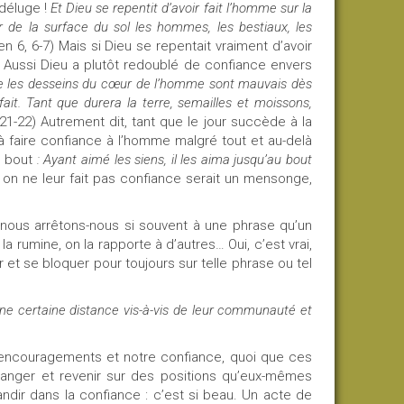
 déluge !
Et Dieu se repentit d’avoir fait l’homme sur la
cer de la surface du sol les hommes, les bestiaux, les
en 6, 6-7) Mais si Dieu se repentait vraiment d’avoir
u. Aussi Dieu a plutôt redoublé de confiance envers
ue les desseins du cœur de l’homme sont mauvais dès
ait. Tant que durera la terre, semailles et moissons,
21-22) Autrement dit, tant que le jour succède à la
 à faire confiance à l’homme malgré tout et au-delà
au bout
: Ayant aimé les siens, il les aima jusqu’au bout
si on ne leur fait pas confiance serait un mensonge,
 nous arrêtons-nous si souvent à une phrase qu’un
 la rumine, on la rapporte à d’autres… Oui, c’est vrai,
r et se bloquer pour toujours sur telle phrase ou tel
 une certaine distance vis-à-vis de leur communauté et
 encouragements et notre confiance, quoi que ces
changer et revenir sur des positions qu’eux-mêmes
andir dans la confiance : c’est si beau. Un acte de