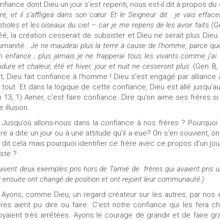
nfiance dont Dieu un jour s’est repenti, nous est-il dit à propos du
rre, et il s’affligea dans son cœur. Et le Seigneur dit : je vais effa
stioles et les oiseaux du ciel – car je me repens de les avoir faits
(G
éé, la création cesserait de subsister et Dieu ne serait plus Die
humanité :
Je ne maudirai plus la terre à cause de l’homme, parce q
n enfance ; plus jamais je ne frapperai tous les vivants comme j’ai f
oidure et chaleur, été et hiver, jour et nuit ne cesseront plus.
(Gen 8, 
it, Dieu fait confiance à l’homme ! Dieu s’est engagé par alliance
 tout. Et dans la logique de cette confiance, Dieu est allé jusqu’
n 13, 1) Aimer, c’est faire confiance. Dire qu’on aime ses frères 
 illusion.
Jusqu’où allons-nous dans la confiance à nos frères ? Pourquoi
ère a dite un jour ou à une attitude qu’il a eue? On s’en souvient, on
 a dit cela mais pourquoi identifier ce frère avec ce propos d’un jou
ste ?
uivent deux exemples pris hors de Tamié de
frères qui avaient pris
i ensuite ont changé de position et ont rejoint leur communauté.)
Ayons, comme Dieu, un regard créateur sur les autres, par nos
ères aient pu dire ou faire. C’est notre confiance qui les fera 
oyaient très arrêtées. Ayons le courage de grandir et de faire gr