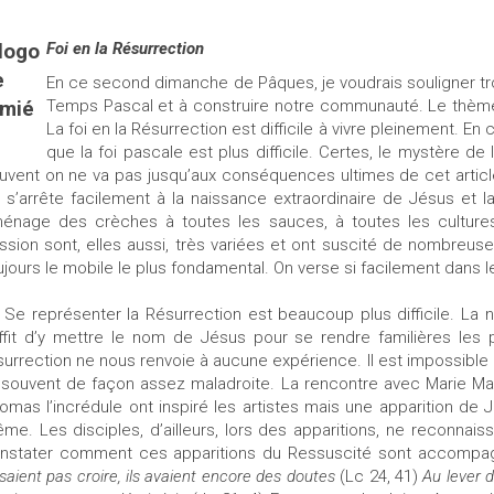
Foi en la Résurrection
En ce second dimanche de Pâques, je voudrais souligner tr
Temps Pascal et à construire notre communauté. Le thème
La foi en la Résurrection est difficile à vivre pleinement. 
que la foi pascale est plus difficile. Certes, le mystère de l
uvent on ne va pas jusqu’aux conséquences ultimes de cet article
 s’arrête facilement à la naissance extraordinaire de Jésus et la 
énage des crèches à toutes les sauces, à toutes les cultures,
ssion sont, elles aussi, très variées et ont suscité de nombreuse
ujours le mobile le plus fondamental. On verse si facilement dans l
 représenter la Résurrection est beaucoup plus difficile. La nai
ffit d’y mettre le nom de Jésus pour se rendre familières les 
surrection ne nous renvoie à aucune expérience. Il est impossible 
 souvent de façon assez maladroite. La rencontre avec Marie Ma
omas l’incrédule ont inspiré les artistes mais une apparition de J
me. Les disciples, d’ailleurs, lors des apparitions, ne reconnai
nstater comment ces apparitions du Ressuscité sont accompagn
osaient pas croire, ils avaient encore des doutes
(Lc 24, 41)
Au lever d