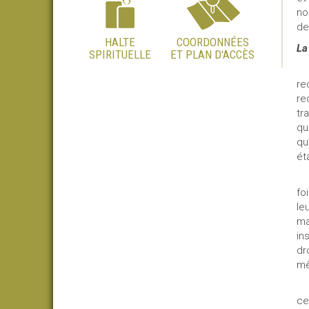
no
de
HALTE
COORDONNÉES
La
SPIRITUELLE
ET PLAN D'ACCÈS
re
re
tr
qu
qu
éta
fo
le
ma
in
dr
mê
ce