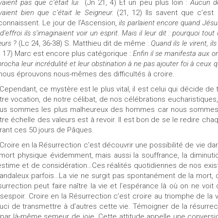
vaient pas que c’était lui
(Jn 21, 4) Et un peu plus loin :
Aucun de
vaient bien que c’était le Seigneur.
(21, 12) Ils savent que c’est
connaissent. Le jour de l’Ascension,
ils parlaient encore quand Jésu
 d’effroi ils s’imaginaient voir un esprit. Mais il leur dit : pourquoi to
urs ?
(Lc 24, 36-38) S. Matthieu dit de même :
Quand ils le virent, 
, 17) Marc est encore plus catégorique :
Enfin il se manifesta aux o
procha leur incrédulité et leur obstination à ne pas ajouter foi à ceux q
 nous éprouvons nous-mêmes des difficultés à croire.
Cependant, ce mystère est le plus vital, il est celui qui décide de
tre vocation, de notre célibat, de nos célébrations eucharistiques, 
us sommes les plus malheureux des hommes car nous sommes en p
tre échelle des valeurs est à revoir. Il est bon de se le redire cha
rant ces 50 jours de Pâques.
Croire en la Résurrection c’est découvrir une possibilité de vie da
 mort physique évidemment, mais aussi la souffrance, la diminut
estime et de considération…Ces réalités quotidiennes de nos exis
andaleux parfois…La vie ne surgit pas spontanément de la mort, de
surrection peut faire naître la vie et l’espérance là où on ne vo
sespoir. Croire en la Résurrection c’est croire au triomphe de la v
uci de transmettre à d’autres cette vie. Témoigner de la résurrec
 par là-même semeur de joie. Cette attitude appelle une conversio