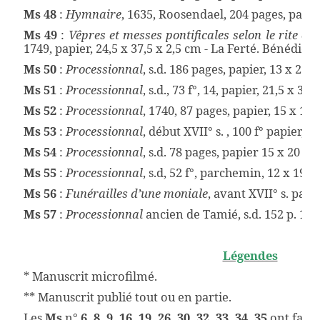
Ms 48
:
Hymnaire
, 1635, Roosendael, 204 pages, papier
Ms 49
:
Vêpres et messes pontificales selon le rite cis
1749, papier, 24,5 x 37,5 x 2,5 cm - La Ferté. Bénédict
Ms 50
:
Processionnal
, s.d. 186 pages, papier, 13 x 22 x
Ms 51
:
Processionnal
, s.d., 73 f°, 14, papier, 21,5 x 3 c
Ms 52
:
Processionnal
, 1740, 87 pages, papier, 15 x 18 
Ms 53
:
Processionnal
,
début
XVII° s. , 100 f° papier, 1
Ms 54
:
Processionnal
, s.d. 78 pages, papier 15 x 20 x 
Ms 55
:
Processionnal
, s.d, 52 f°, parchemin, 12 x 19 x
Ms 56
:
Funérailles d’une moniale
, avant XVII° s. papi
Ms 57
:
Processionnal
ancien de Tamié, s.d. 152 p. 11,5
Légendes
* Manuscrit microfilmé.
** Manuscrit publié tout ou en partie.
Les
Ms
n°
6, 8, 9, 16, 19, 26, 30, 32, 33, 34, 35
ont fait 