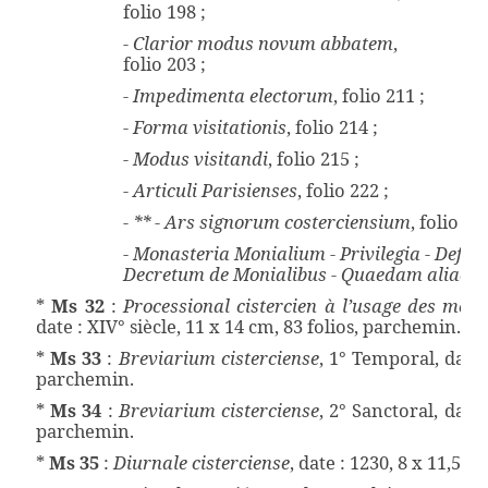
folio 198 ;
- Clarior modus novum abbatem
,
folio 203 ;
- Impedimenta electorum
, folio 211 ;
- Forma visitationis
, folio 214 ;
- Modus visitandi
, folio 215 ;
- Articuli Parisienses
, folio 222 ;
- ** - Ars signorum costerciensium
, folio 23
-
Monasteria Monialium - Privilegia - Definit
Decretum de Monialibus - Quaedam aliae r
*
Ms 32
:
Processional cistercien à l’usage des moni
date : XIV° siècle, 11 x 14 cm, 83 folios, parchemin.
*
Ms 33
:
Breviarium cisterciense
, 1° Temporal, date 
parchemin.
*
Ms 34
:
Breviarium cisterciense
, 2° Sanctoral, date 
parchemin.
*
Ms 35
:
Diurnale cisterciense
, date : 1230, 8 x 11,5 