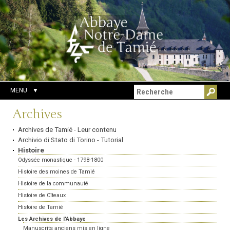
Aller
Outils
Chercher par
au
personnels
Recherche
contenu.
avancée…
|
Aller
à
la
navigation
MENU
Navigation
Archives
Archives de Tamié - Leur contenu
Archivio di Stato di Torino - Tutorial
Histoire
Odyssée monastique - 1798-1800
Histoire des moines de Tamié
Histoire de la communauté
Histoire de Cîteaux
Histoire de Tamié
Les Archives de l'Abbaye
Manuscrits anciens mis en ligne