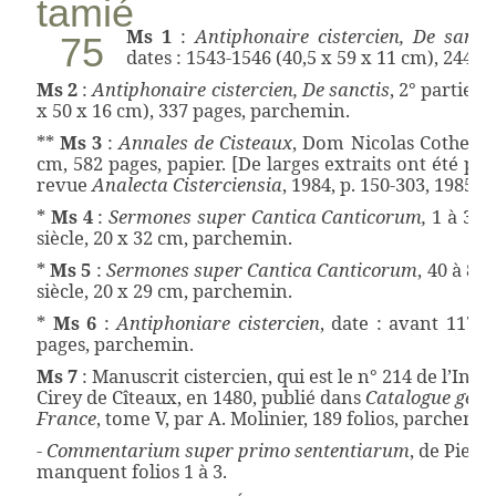
Ms 1
:
Antiphonaire cistercien, De sancti
dates : 1543-1546 (40,5 x 59 x 11 cm), 244 
Ms 2
:
Antiphonaire cistercien, De sanctis
, 2° partie,
x 50 x 16 cm), 337 pages, parchemin.
**
Ms 3
:
Annales de Cisteaux
, Dom Nicolas Cotherey, 
cm, 582 pages, papier. [De larges extraits ont été pub
revue
Analecta Cisterciensia
, 1984, p. 150-303, 1985, p
*
Ms 4
:
Sermones super Cantica Canticorum,
1 à 39, 
siècle, 20 x 32 cm, parchemin.
*
Ms 5
:
Sermones super Cantica Canticorum
, 40 à 86,
siècle, 20 x 29 cm, parchemin.
*
Ms 6
:
Antiphoniare cistercien
, date : avant 1174
pages, parchemin.
Ms 7
: Manuscrit cistercien, qui est le n° 214 de l’Inv
Cirey de Cîteaux, en 1480, publié dans
Catalogue génér
France
, tome V, par A. Molinier, 189 folios, parchemi
-
Commentarium super primo sententiarum
, de Pierr
manquent folios 1 à 3.