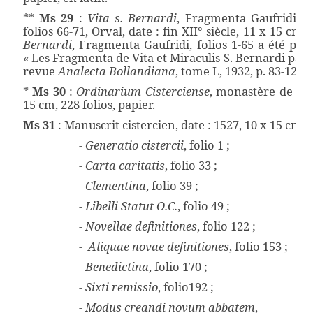
**
Ms 29
:
Vita s. Bernardi
, Fragmenta Gaufridi, fo
folios 66-71, Orval, date : fin XII° siècle, 11 x 15 cm,
Bernardi
, Fragmenta Gaufridi, folios 1-65 a été pub
« Les Fragmenta de Vita et Miraculis S. Bernardi par 
revue
Analecta Bollandiana
, tome L, 1932, p. 83-122.]
*
Ms 30
:
Ordinarium Cisterciense
, monastère de Bilo
15 cm, 228 folios, papier.
Ms 31
: Manuscrit cistercien, date : 1527, 10 x 15 cm,
- Generatio cistercii
, folio 1 ;
- Carta caritatis
, folio 33 ;
- Clementina
, folio 39 ;
- Libelli Statut O.C.
, folio 49 ;
- Novellae definitiones
, folio 122 ;
- Aliquae novae definitiones
, folio 153 ;
- Benedictina
, folio 170 ;
- Sixti remissio
, folio192 ;
- Modus creandi novum abbatem
,