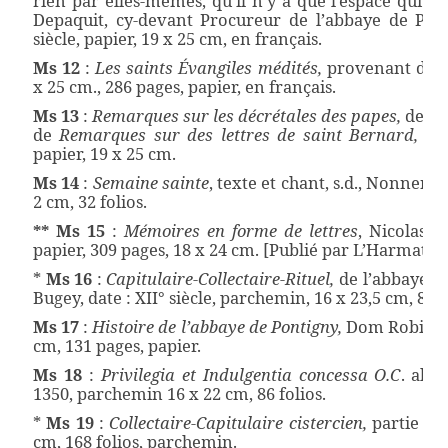
rien par elles-mêmes, qu’il n’y a que l’espace qui f
Depaquit, cy-devant Procureur de l’abbaye de Pont
siècle, papier, 19 x 25 cm, en français.
Ms 12
:
Les saints Évangiles médités,
provenant des b
x 25 cm., 286 pages, papier, en français.
Ms 13
:
Remarques sur les décrétales des papes,
de Duq
de
Remarques sur des lettres de saint Bernard,
de 
papier, 19 x 25 cm.
Ms 14
:
Semaine sainte
, texte et chant, s.d., Nonnenb
2 cm, 32 folios.
** Ms 15
:
Mémoires en forme de lettres
, Nicolas C
papier, 309 pages, 18 x 24 cm. [Publié par L’Harmattan
*
Ms 16
:
Capitulaire-Collectaire-Rituel,
de l’abbaye b
Bugey, date : XII° siècle, parchemin, 16 x 23,5 cm, 85 f
Ms 17
:
Histoire de l’abbaye de Pontigny,
Dom Robinet, d
cm, 131 pages, papier.
Ms 18
:
Privilegia et Indulgentia concessa O.C
. abb
1350, parchemin 16 x 22 cm, 86 folios.
*
Ms 19
:
Collectaire-Capitulaire cistercien,
partie hiv
cm, 168 folios, parchemin.