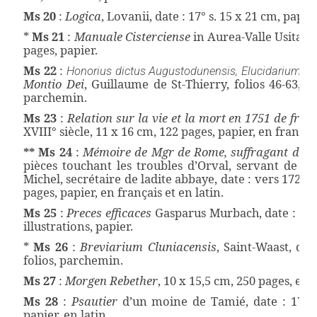
Ms 20
:
Logica
, Lovanii, date : 17° s. 15 x 21 cm, papi
*
Ms 21
:
Manuale Cisterciense
in Aurea-Valle Usitatum
pages, papier.
Ms 22
:
, f
Honorius dictus Augustodunensis, Elucidarium
Montio Dei
, Guillaume de St-Thierry, folios 46-63, da
parchemin.
Ms 23
:
Relation sur la vie et la mort en 1751 de frère
XVIII° siècle, 11 x 16 cm, 122 pages, papier, en françai
** Ms 24
:
Mémoire de Mgr de Rome, suffragant de so
pièces touchant les troubles d’Orval, servant de réfu
Michel, secrétaire de ladite abbaye, date : vers 1720-
pages, papier, en français et en latin.
Ms 25
:
Preces efficaces
Gasparus Murbach, date : 1736
illustrations, papier.
*
Ms 26
:
Breviarium Cluniacensis
, Saint-Waast, dat
folios, parchemin.
Ms 27
:
Morgen Rebether
, 10 x 15,5 cm, 250 pages, en 
Ms 28
:
Psautier
d’un moine de Tamié, date : 1744,
papier, en latin.