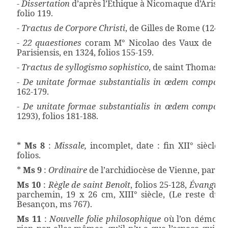
-
Dissertation
d’après l’Éthique à Nicomaque d’Aristo
folio 119.
-
Tractus de Corpore Christi
, de Gilles de Rome (1247-1
-
22 quaestiones
coram M° Nicolao des Vaux de Cerna
Parisiensis, en 1324, folios 155-159.
-
Tractus de syllogismo sophistico
, de saint Thomas d’
-
De unitate formae substantialis in œdem composit
162-179.
-
De unitate formae substantialis in œdem composit
1293), folios 181-188.
*
Ms 8
:
Missale,
incomplet, date : fin XII° siècle,
folios.
*
Ms 9
:
Ordinaire
de l’archidiocèse de Vienne, parche
Ms 10
:
Règle de saint Benoît
, folios 25-128,
Évangiles
parchemin, 19 x 26 cm, XIII° siècle, (Le reste du 
Besançon, ms 767).
Ms 11
:
Nouvelle folie philosophique
où l’on démontr