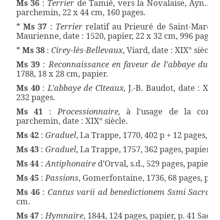
Ms 36
:
Terrier
de Tamié, vers la Novalaise, Ayn…, d
parchemin, 22 x 44 cm, 160 pages.
*
Ms 37
:
Terrier
relatif au Prieuré de Saint-Marcel
Maurienne, date : 1520, papier, 22 x 32 cm, 996 pages.
*
Ms 38
:
Cirey-lès-Bellevaux
, Viard, date : XIX° siècle,
Ms 39
:
Reconnaissance en faveur de l’abbaye du Be
1788, 18 x 28 cm, papier.
Ms 40
:
L’abbaye de Cîteaux,
J.-B. Baudot, date : XVII
232 pages.
Ms 41
:
Processionnaire,
à l'usage de la comm
parchemin, date : XIX° siècle.
Ms 42
:
Graduel
, La Trappe, 1770, 402 p + 12 pages, pap
Ms 43
:
Graduel
, La Trappe, 1757, 362 pages, papier, 4
Ms 44
:
Antiphonaire
d’Orval, s.d., 529 pages, papier, 5
Ms 45
:
Passions
, Gomerfontaine, 1736, 68 pages, papi
Ms 46
:
Cantus varii ad benedictionem Ssmi Sacrame
cm.
Ms 47
:
Hymnaire
, 1844, 124 pages, papier, p. 41 Sacré