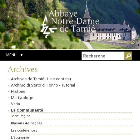
Aller
Outils
Chercher par
au
personnels
Recherche
contenu.
avancée…
|
Aller
à
la
navigation
MENU
Navigation
Archives
Archives de Tamié - Leur contenu
Archivio di Stato di Torino - Tutorial
Histoire
Martyrologe
Varia
La Communauté
Salve Regina
Blasons de l'église
Les conférences
L'économie