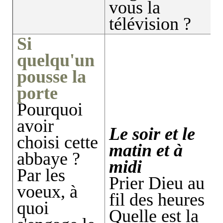
vous la
télévision ?
Si
quelqu'un
pousse la
porte
Pourquoi
avoir
Le soir et le
choisi cette
matin et à
abbaye ?
midi
Par les
Prier Dieu au
voeux, à
fil des heures
quoi
Quelle est la