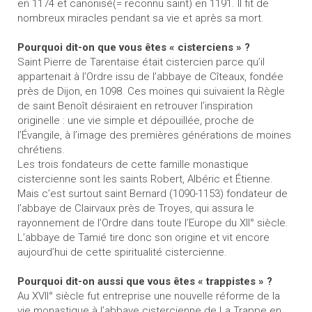
en 1174 et canonisé(= reconnu saint) en 1191. Il fit de
nombreux miracles pendant sa vie et après sa mort.
Pourquoi dit-on que vous êtes « cisterciens » ?
Saint Pierre de Tarentaise était cistercien parce qu’il
appartenait à l’Ordre issu de l’abbaye de Cîteaux, fondée
près de Dijon, en 1098. Ces moines qui suivaient la Règle
de saint Benoît désiraient en retrouver l’inspiration
originelle : une vie simple et dépouillée, proche de
l’Évangile, à l’image des premières générations de moines
chrétiens.
Les trois fondateurs de cette famille monastique
cistercienne sont les saints Robert, Albéric et Étienne.
Mais c’est surtout saint Bernard (1090-1153) fondateur de
l’abbaye de Clairvaux près de Troyes, qui assura le
rayonnement de l’Ordre dans toute l’Europe du XII° siècle.
L’abbaye de Tamié tire donc son origine et vit encore
aujourd’hui de cette spiritualité cistercienne.
Pourquoi dit-on aussi que vous êtes « trappistes » ?
Au XVII° siècle fut entreprise une nouvelle réforme de la
vie monastique à l’abbaye cistercienne de La Trappe en