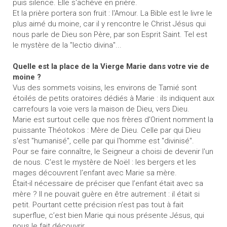
puis silence. Elle s'achève en prière.
Et la prière portera son fruit : l'Amour. La Bible est le livre le
plus aimé du moine, car il y rencontre le Christ Jésus qui
nous parle de Dieu son Père, par son Esprit Saint. Tel est
le mystère de la "lectio divina"...
Quelle est la place de la Vierge Marie dans votre vie de
moine ?
Vus des sommets voisins, les environs de Tamié sont
étoilés de petits oratoires dédiés à Marie : ils indiquent aux
carrefours la voie vers la maison de Dieu, vers Dieu.
Marie est surtout celle que nos frères d'Orient nomment la
puissante Théotokos : Mère de Dieu. Celle par qui Dieu
s'est "humanisé", celle par qui l'homme est "divinisé".
Pour se faire connaître, le Seigneur a choisi de devenir l'un
de nous. C'est le mystère de Noël : les bergers et les
mages découvrent l'enfant avec Marie sa mère.
Était-il nécessaire de préciser que l’enfant était avec sa
mère ? Il ne pouvait guère en être autrement : il était si
petit. Pourtant cette précision n’est pas tout à fait
superflue, c’est bien Marie qui nous présente Jésus, qui
nous le fait découvrir.