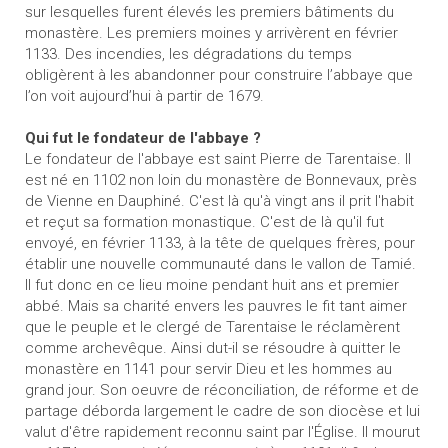
sur lesquelles furent élevés les premiers bâtiments du
monastère. Les premiers moines y arrivèrent en février
1133. Des incendies, les dégradations du temps
obligèrent à les abandonner pour construire l’abbaye que
l’on voit aujourd’hui à partir de 1679.
Qui fut le fondateur de l'abbaye ?
Le fondateur de l'abbaye est saint Pierre de Tarentaise. Il
est né en 1102 non loin du monastère de Bonnevaux, près
de Vienne en Dauphiné. C'est là qu'à vingt ans il prit l'habit
et reçut sa formation monastique. C'est de là qu'il fut
envoyé, en février 1133, à la tête de quelques frères, pour
établir une nouvelle communauté dans le vallon de Tamié.
Il fut donc en ce lieu moine pendant huit ans et premier
abbé. Mais sa charité envers les pauvres le fit tant aimer
que le peuple et le clergé de Tarentaise le réclamèrent
comme archevêque. Ainsi dut-il se résoudre à quitter le
monastère en 1141 pour servir Dieu et les hommes au
grand jour. Son oeuvre de réconciliation, de réforme et de
partage déborda largement le cadre de son diocèse et lui
valut d'être rapidement reconnu saint par l'Église. Il mourut