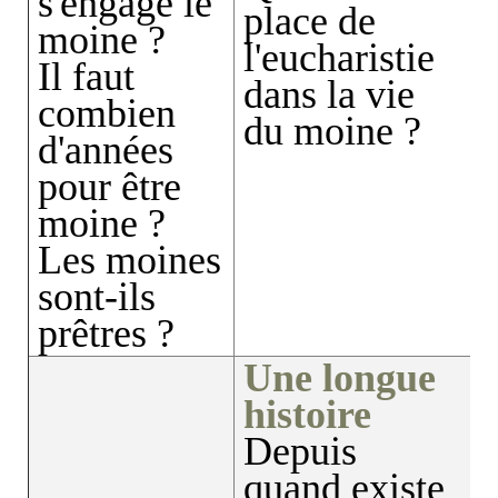
s'engage le
place de
moine ?
l'eucharistie
Il faut
dans la vie
combien
du moine ?
d'années
pour être
moine ?
Les moines
sont-ils
prêtres ?
Une longue
histoire
Depuis
quand existe