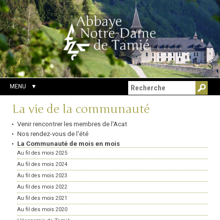
Aller
Outils
Chercher par
au
personnels
Recherche
contenu.
avancée…
|
Aller
à
la
navigation
MENU
Navigation
La vie de la communauté
Venir rencontrer les membres de l'Acat
Nos rendez-vous de l'été
La Communauté de mois en mois
Au fil des mois 2025
Au fil des mois 2024
Au fil des mois 2023
Au fil des mois 2022
Au fil des mois 2021
Au fil des mois 2020