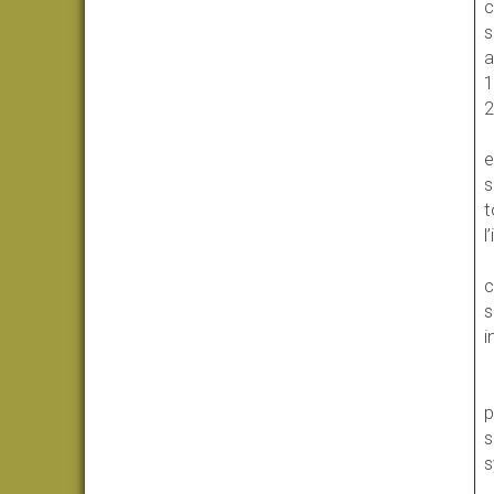
c
s
a
1
2
e
s
t
l
c
s
i
p
s
s