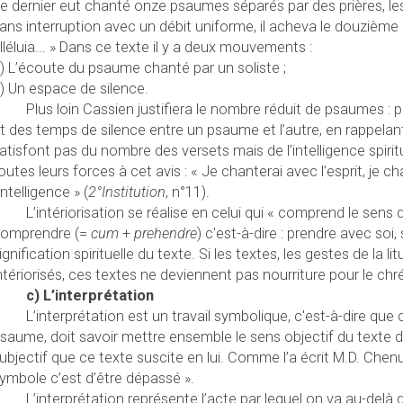
e dernier eut chanté onze psaumes séparés par des prières, les
ans interruption avec un débit uniforme, il acheva le douzième 
lléluia... » Dans ce texte il y a deux mouvements :
) L’écoute du psaume chanté par un soliste ;
) Un espace de silence.
Plus loin Cassien justifiera le nombre réduit de psaumes : p
t des temps de silence entre un psaume et l’autre, en rappelant
atisfont pas du nombre des versets mais de l’intelligence spiritu
outes leurs forces à cet avis : « Je chanterai avec l’esprit, je c
’intelligence » (
2°Institution
, n°11).
L’intériorisation se réalise en celui qui « comprend le sens de
omprendre (=
cum
+
prehendre
) c'est-à-dire : prendre avec soi, 
ignification spirituelle du texte. Si les textes, les gestes de la l
ntériorisés, ces textes ne deviennent pas nourriture pour le chré
c) L’interprétation
L’interprétation est un travail symbolique, c'est-à-dire que ce
saume, doit savoir mettre ensemble le sens objectif du texte de
ubjectif que ce texte suscite en lui. Comme l’a écrit M.D. Chenu
ymbole c’est d’être dépassé ».
L’interprétation représente l’acte par lequel on va au-delà 