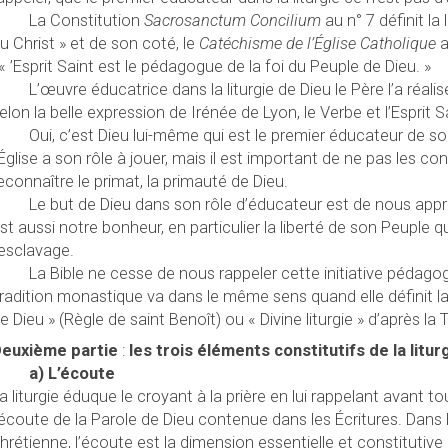
La Constitution
Sacrosanctum Concilium
au n° 7 définit l
u Christ » et de son coté, le
Catéchisme de l’Église Catholique
a
 « ’Esprit Saint est le pédagogue de la foi du Peuple de Dieu. »
L’œuvre éducatrice dans la liturgie de Dieu le Père l’a réali
elon la belle expression de Irénée de Lyon, le Verbe et l’Esprit S
Oui, c’est Dieu lui-même qui est le premier éducateur de s
’Église a son rôle à jouer, mais il est important de ne pas les co
econnaître le primat, la primauté de Dieu.
Le but de Dieu dans son rôle d’éducateur est de nous appre
st aussi notre bonheur, en particulier la liberté de son Peuple qu
’esclavage.
La Bible ne cesse de nous rappeler cette initiative pédagog
radition monastique va dans le même sens quand elle définit l
e Dieu » (Règle de saint Benoît) ou « Divine liturgie » d’après la T
euxième partie
:
les trois éléments constitutifs de la litur
a) L’écoute
a liturgie éduque le croyant à la prière en lui rappelant avant t
’écoute de la Parole de Dieu contenue dans les Écritures. Dans 
hrétienne, l’écoute est la dimension essentielle et constitutive d