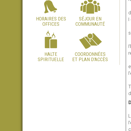
d
HORAIRES DES
SÉJOUR EN
l
OFFICES
COMMUNAUTÉ
s
l
r
HALTE
COORDONNÉES
SPIRITUELLE
ET PLAN D'ACCÈS
e
l
T
d
D
L
l
c