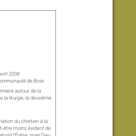
avril 2008
la communauté de Bose
remière autour de la
s la liturgie, la deuxième
rmation du chrétien à la
eut-être moins évident de
abord l’Église, mais Dieu.