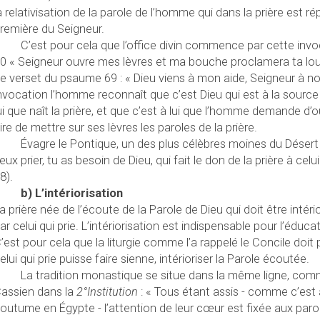
a relativisation de la parole de l’homme qui dans la prière est r
remière du Seigneur.
C’est pour cela que l’office divin commence par cette inv
0 « Seigneur ouvre mes lèvres et ma bouche proclamera ta lo
e verset du psaume 69 : « Dieu viens à mon aide, Seigneur à no
nvocation l’homme reconnaît que c’est Dieu qui est à la source d
ui que naît la prière, et que c’est à lui que l’homme demande d’ouv
ire de mettre sur ses lèvres les paroles de la prière.
Évagre le Pontique, un des plus célèbres moines du Désert (IV
eux prier, tu as besoin de Dieu, qui fait le don de la prière à celui 
8).
b) L’intériorisation
a prière née de l’écoute de la Parole de Dieu qui doit être inté
ar celui qui prie. L’intériorisation est indispensable pour l’éducati
’est pour cela que la liturgie comme l’a rappelé le Concile doi
elui qui prie puisse faire sienne, intérioriser la Parole écoutée.
La tradition monastique se situe dans la même ligne, com
assien dans la
2°Institution
: « Tous étant assis - comme c’est 
outume en Égypte - l’attention de leur cœur est fixée aux paro