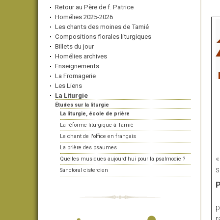
Retour au Père de f. Patrice
Homélies 2025-2026
Les chants des moines de Tamié
Compositions florales liturgiques
Billets du jour
Homélies archives
Enseignements
La Fromagerie
Les Liens
La Liturgie
Études sur la liturgie
La liturgie, école de prière
La réforme liturgique à Tamié
Le chant de l'office en français
La prière des psaumes
Quelles musiques aujourd'hui pour la psalmodie ?
s
Sanctoral cistercien
P
p
r