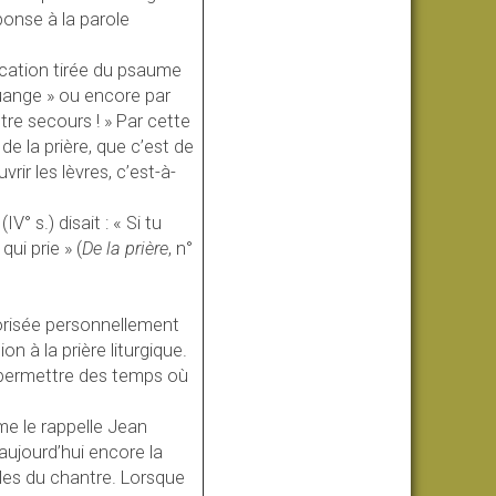
éponse à la parole
ocation tirée du psaume
uange » ou encore par
tre secours ! » Par cette
e la prière, que c’est de
rir les lèvres, c’est-à-
° s.) disait : « Si tu
qui prie » (
De la prière
, n°
riorisée personnellement
on à la prière liturgique.
t permettre des temps où
me le rappelle Jean
aujourd’hui encore la
les du chantre. Lorsque