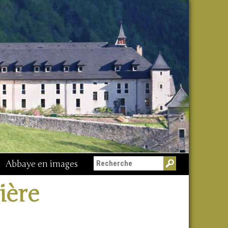
Abbaye en images
Messe du 15 août
ière