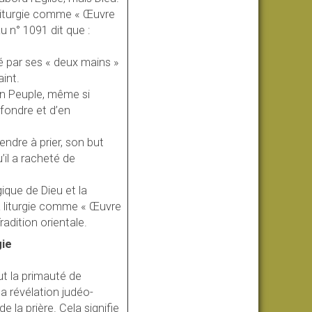
a liturgie comme « Œuvre
u n° 1091 dit que :
sé par ses « deux mains »
aint.
on Peuple, même si
nfondre et d’en
ndre à prier, son but
’il a racheté de
ique de Dieu et la
a liturgie comme « Œuvre
radition orientale.
gie
out la primauté de
la révélation judéo-
e la prière. Cela signifie