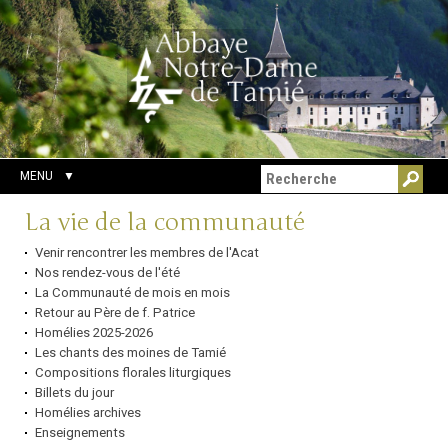
Aller
Outils
Chercher par
au
personnels
Recherche
contenu.
avancée…
|
Aller
à
la
navigation
MENU
Navigation
La vie de la communauté
Venir rencontrer les membres de l'Acat
Nos rendez-vous de l'été
La Communauté de mois en mois
Retour au Père de f. Patrice
Homélies 2025-2026
Les chants des moines de Tamié
Compositions florales liturgiques
Billets du jour
Homélies archives
Enseignements