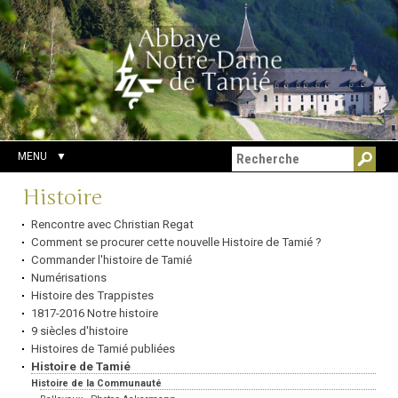
Aller
Outils
Chercher par
au
personnels
Recherche
contenu.
avancée…
|
Aller
à
la
navigation
MENU
Navigation
Histoire
Rencontre avec Christian Regat
Comment se procurer cette nouvelle Histoire de Tamié ?
Commander l'histoire de Tamié
Numérisations
Histoire des Trappistes
1817-2016 Notre histoire
9 siècles d'histoire
Histoires de Tamié publiées
Histoire de Tamié
Histoire de la Communauté