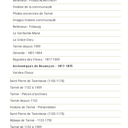
Bellevaux - Photos Ackermann
Histoire de la communauté
Photos anciennes de Tamié
Images histoire communauté
Bellevaux - Fribourg
Le Val-Sainte-Marie
La Grâce-Dieu
Tamié depuis 1909
Géronde - 1831-1834
Registres des Frères - 1817-1909
Archevêques de Besançon - 1817-1875
Val-des-Choux
Saint Pierre de Tarentaise (1102-1174)
Tamié de 1132 à 1909
Tamie - Pièces d'archives
Tamié depuis 1132
Histoire de Tamié - Présentation
Saint Pierre de Tarentaise (1102-1174)
Abbaye de Tamié - 1132-1793
Tamié de 1132 à 1909