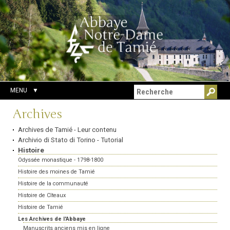
Aller
Outils
Chercher par
au
personnels
Recherche
contenu.
avancée…
|
Aller
à
la
navigation
MENU
Navigation
Archives
Archives de Tamié - Leur contenu
Archivio di Stato di Torino - Tutorial
Histoire
Odyssée monastique - 1798-1800
Histoire des moines de Tamié
Histoire de la communauté
Histoire de Cîteaux
Histoire de Tamié
Les Archives de l'Abbaye
Manuscrits anciens mis en ligne