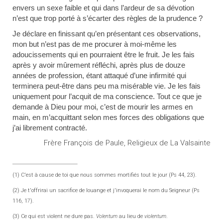
envers un sexe faible et qui dans l’ardeur de sa dévotion
n’est que trop porté à s’écarter des règles de la prudence ?
Je déclare en finissant qu’en présentant ces observations,
mon but n’est pas de me procurer à moi-même les
adoucissements qui en pourraient être le fruit. Je les fais
après y avoir mûrement réfléchi, après plus de douze
années de profession, étant attaqué d’une infirmité qui
terminera peut-être dans peu ma misérable vie. Je les fais
uniquement pour l’acquit de ma conscience. Tout ce que je
demande à Dieu pour moi, c’est de mourir les armes en
main, en m’acquittant selon mes forces des obligations que
j’ai librement contracté.
Frère François de Paule, Religieux de La Valsainte
(1) C'est à cause de toi que nous sommes mortifiés tout le jour (Ps 44, 23).
(2) Je t'offrirai un sacrifice de louange et j'invoquerai le nom du Seigneur (Ps
116, 17).
(3) Ce qui est violent ne dure pas.
Volentum
au lieu de
violentum
.