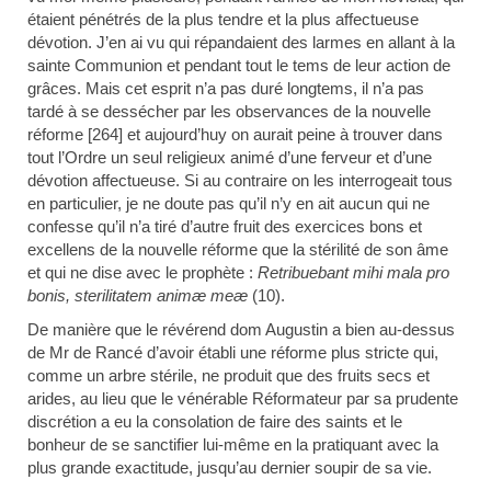
étaient pénétrés de la plus tendre et la plus affectueuse
dévotion. J’en ai vu qui répandaient des larmes en allant à la
sainte Communion et pendant tout le tems de leur action de
grâces. Mais cet esprit n’a pas duré longtems, il n’a pas
tardé à se dessécher par les observances de la nouvelle
réforme [264] et aujourd’huy on aurait peine à trouver dans
tout l’Ordre un seul religieux animé d’une ferveur et d’une
dévotion affectueuse. Si au contraire on les interrogeait tous
en particulier, je ne doute pas qu’il n’y en ait aucun qui ne
confesse qu’il n’a tiré d’autre fruit des exercices bons et
excellens de la nouvelle réforme que la stérilité de son âme
et qui ne dise avec le prophète :
Retribuebant mihi mala pro
bonis, sterilitatem animæ meæ
(10)
.
De manière que le révérend dom Augustin a bien au-dessus
de Mr de Rancé d’avoir établi une réforme plus stricte qui,
comme un arbre stérile, ne produit que des fruits secs et
arides, au lieu que le vénérable Réformateur par sa prudente
discrétion a eu la consolation de faire des saints et le
bonheur de se sanctifier lui-même en la pratiquant avec la
plus grande exactitude, jusqu’au dernier soupir de sa vie.