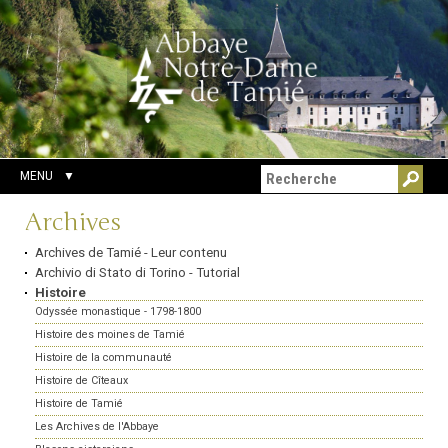
Aller
Outils
Chercher par
au
personnels
Recherche
contenu.
avancée…
|
Aller
à
la
navigation
MENU
Navigation
Archives
Archives de Tamié - Leur contenu
Archivio di Stato di Torino - Tutorial
Histoire
Odyssée monastique - 1798-1800
Histoire des moines de Tamié
Histoire de la communauté
Histoire de Cîteaux
Histoire de Tamié
Les Archives de l'Abbaye