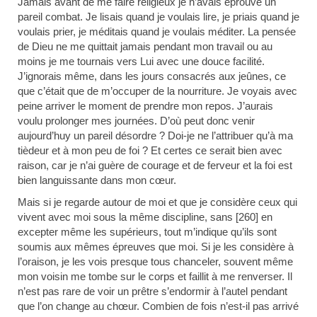
Jamais avant de me faire religieux je n’avais éprouvé un
pareil combat. Je lisais quand je voulais lire, je priais quand je
voulais prier, je méditais quand je voulais méditer. La pensée
de Dieu ne me quittait jamais pendant mon travail ou au
moins je me tournais vers Lui avec une douce facilité.
J’ignorais même, dans les jours consacrés aux jeûnes, ce
que c’était que de m’occuper de la nourriture. Je voyais avec
peine arriver le moment de prendre mon repos. J’aurais
voulu prolonger mes journées. D’où peut donc venir
aujourd’huy un pareil désordre ? Doi-je ne l’attribuer qu’à ma
tièdeur et à mon peu de foi ? Et certes ce serait bien avec
raison, car je n’ai guère de courage et de ferveur et la foi est
bien languissante dans mon cœur.
Mais si je regarde autour de moi et que je considère ceux qui
vivent avec moi sous la même discipline, sans [260] en
excepter même les supérieurs, tout m’indique qu’ils sont
soumis aux mêmes épreuves que moi. Si je les considère à
l’oraison, je les vois presque tous chanceler, souvent même
mon voisin me tombe sur le corps et faillit à me renverser. Il
n’est pas rare de voir un prêtre s’endormir à l’autel pendant
que l’on change au chœur. Combien de fois n’est-il pas arrivé