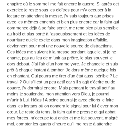
chapitre où le sommeil me fait encore la guerre. Si après cet
exercice je reste sous les cloîtres pour m’y occuper à la
lecture en attendant la messe, j’y suis toujours aux prises
avec les mêmes ennemis et bien plus encore car la faim qui
commence déjà à se faire sentir, me rend bien plus sensible
au froid et plus porté à l’assoupissement et les idées de
nourriture qu’elle excite dans mon imagination affaiblie,
deviennent pour moi une nouvelle source de distractions.
Ces idées me suivent à la messe pendant laquelle, si je ne
chante, pas au lieu de m’unir au prêtre, le plus souvent je
dors debout. J’ai l’air d’un homme yvre. Je chancelle et suis
prêt à chaque instant à tomber. Je dors même quelque fois
en chantant. Qui pourra me tirer d’un état aussi pénible ? Le
travail ? Oui s’il est un peu actif car s’il s’agit d’écrire ou de
coudre, j’y dormirai encore. Mais pendant le travail actif au
moins je soutiendrai mon attention vers Dieu, je pourrai
m’unir à Lui. Hélas ! A peine pourrai-je avec efforts le faire
dans les instans où on donnera le signal pour lui élever mon
cœur. Le reste du tems, la faim qui me presse et qui abbat
mes forces, m’occupe tout entier et me fait souvent, malgré
moi, compter les quarts d’heure qu’il me reste à attendre