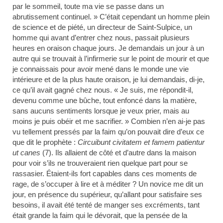
par le sommeil, toute ma vie se passe dans un
abrutissement continuel. » C’était cependant un homme plein
de science et de piété, un directeur de Saint-Sulpice, un
homme qui avant d’entrer chez nous, passait plusieurs
heures en oraison chaque jours. Je demandais un jour à un
autre qui se trouvait à l’infirmerie sur le point de mourir et que
je connaissais pour avoir mené dans le monde une vie
intérieure et de la plus haute oraison, je lui demandais, di-je,
ce qu’il avait gagné chez nous. « Je suis, me répondit-il,
devenu comme une bûche, tout enfoncé dans la matière,
sans aucuns sentiments lorsque je veux prier, mais au
moins je puis obéir et me sacrifier. » Combien n’en ai-je pas
vu tellement pressés par la faim qu’on pouvait dire d’eux ce
que dit le prophète :
Circuibunt civitatem et famem patientur
ut canes
(7)
. Ils allaient de côté et d’autre dans la maison
pour voir s’ils ne trouveraient rien quelque part pour se
rassasier. Étaient-ils fort capables dans ces moments de
rage, de s’occuper à lire et à méditer ? Un novice me dit un
jour, en présence du supérieur, qu’allant pour satisfaire ses
besoins, il avait été tenté de manger ses excréments, tant
était grande la faim qui le dévorait, que la pensée de la