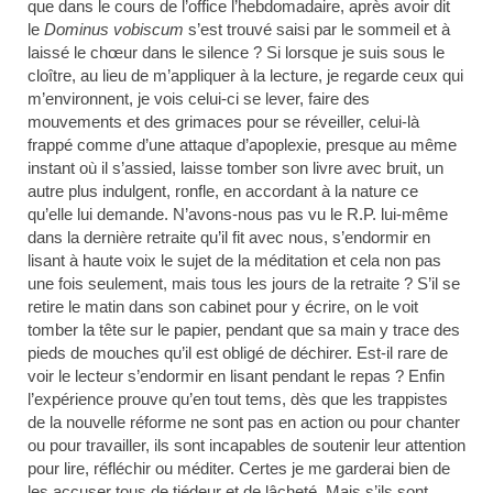
que dans le cours de l’office l’hebdomadaire, après avoir dit
le
Dominus vobiscum
s’est trouvé saisi par le sommeil et à
laissé le chœur dans le silence ? Si lorsque je suis sous le
cloître, au lieu de m’appliquer à la lecture, je regarde ceux qui
m’environnent, je vois celui-ci se lever, faire des
mouvements et des grimaces pour se réveiller, celui-là
frappé comme d’une attaque d’apoplexie, presque au même
instant où il s’assied, laisse tomber son livre avec bruit, un
autre plus indulgent, ronfle, en accordant à la nature ce
qu’elle lui demande. N’avons-nous pas vu le R.P. lui-même
dans la dernière retraite qu’il fit avec nous, s’endormir en
lisant à haute voix le sujet de la méditation et cela non pas
une fois seulement, mais tous les jours de la retraite ? S’il se
retire le matin dans son cabinet pour y écrire, on le voit
tomber la tête sur le papier, pendant que sa main y trace des
pieds de mouches qu’il est obligé de déchirer. Est-il rare de
voir le lecteur s’endormir en lisant pendant le repas ? Enfin
l’expérience prouve qu’en tout tems, dès que les trappistes
de la nouvelle réforme ne sont pas en action ou pour chanter
ou pour travailler, ils sont incapables de soutenir leur attention
pour lire, réfléchir ou méditer. Certes je me garderai bien de
les accuser tous de tiédeur et de lâcheté. Mais s’ils sont