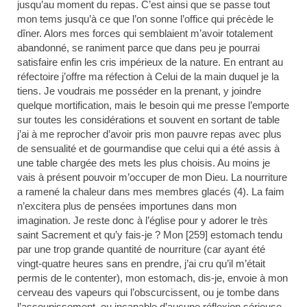
jusqu’au moment du repas. C’est ainsi que se passe tout
mon tems jusqu’à ce que l’on sonne l’office qui précède le
dîner. Alors mes forces qui semblaient m’avoir totalement
abandonné, se raniment parce que dans peu je pourrai
satisfaire enfin les cris impérieux de la nature. En entrant au
réfectoire j’offre ma réfection à Celui de la main duquel je la
tiens. Je voudrais me posséder en la prenant, y joindre
quelque mortification, mais le besoin qui me presse l’emporte
sur toutes les considérations et souvent en sortant de table
j’ai à me reprocher d’avoir pris mon pauvre repas avec plus
de sensualité et de gourmandise que celui qui a été assis à
une table chargée des mets les plus choisis. Au moins je
vais à présent pouvoir m’occuper de mon Dieu. La nourriture
a ramené la chaleur dans mes membres glacés (4)
. La faim
n’excitera plus de pensées importunes dans mon
imagination. Je reste donc à l’église pour y adorer le très
saint Sacrement et qu’y fais-je ? Mon [259] estomach tendu
par une trop grande quantité de nourriture (car ayant été
vingt-quatre heures sans en prendre, j’ai cru qu’il m’était
permis de le contenter), mon estomach, dis-je, envoie à mon
cerveau des vapeurs qui l’obscurcissent, ou je tombe dans
l’assoupissement, ou incapable d’aucune réflexion sérieuse,