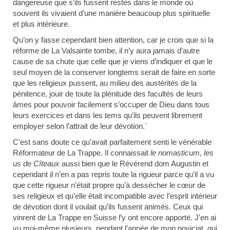
dangereuse que s’ils fussent restés dans le monde où
souvent ils vivaient d’une manière beaucoup plus spirituelle
et plus intérieure.
Qu’on y fasse cependant bien attention, car je crois que si la
réforme de La Valsainte tombe, il n’y aura jamais d’autre
cause de sa chute que celle que je viens d’indiquer et que le
seul moyen de la conserver longtems serait de faire en sorte
que les religieux pussent, au milieu des austérités de la
pénitence, jouir de toute la plénitude des facultés de leurs
âmes pour pouvoir facilement s’occuper de Dieu dans tous
leurs exercices et dans les tems qu’ils peuvent librement
employer selon l’attrait de leur dévotion.`
C’est sans doute ce qu’avait parfaitement senti le vénérable
Réformateur de La Trappe. Il connaissait
le nomasticum, les
us de Cîteaux
aussi bien que le Révérend dom Augustin et
cependant il n’en a pas repris toute la rigueur parce qu’il a vu
que cette rigueur n’était propre qu’à dessécher le cœur de
ses religieux et qu’elle était incompatible avec l’esprit intérieur
de dévotion dont il voulait qu’ils fussent animés. Ceux qui
vinrent de La Trappe en Suisse l’y ont encore apporté. J’en ai
vu moi-même plusieurs, pendant l’année de mon noviciat, qui