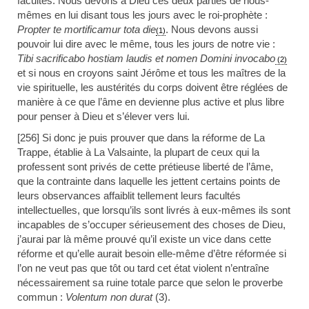
facultés. Nous devons à Dieu ces deux parties de nous-
mêmes en lui disant tous les jours avec le roi-prophète :
Propter te mortificamur tota die
. Nous devons aussi
(1)
pouvoir lui dire avec le même, tous les jours de notre vie :
Tibi sacrificabo hostiam laudis et nomen Domini invocabo
(2)
et si nous en croyons saint Jérôme et tous les maîtres de la
vie spirituelle, les austérités du corps doivent être réglées de
manière à ce que l’âme en devienne plus active et plus libre
pour penser à Dieu et s’élever vers lui.
[256] Si donc je puis prouver que dans la réforme de La
Trappe, établie à La Valsainte, la plupart de ceux qui la
professent sont privés de cette prétieuse liberté de l’âme,
que la contrainte dans laquelle les jettent certains points de
leurs observances affaiblit tellement leurs facultés
intellectuelles, que lorsqu’ils sont livrés à eux-mêmes ils sont
incapables de s’occuper sérieusement des choses de Dieu,
j’aurai par là même prouvé qu’il existe un vice dans cette
réforme et qu’elle aurait besoin elle-même d’être réformée si
l’on ne veut pas que tôt ou tard cet état violent n’entraîne
nécessairement sa ruine totale parce que selon le proverbe
commun :
Volentum non durat
(3).