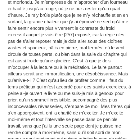
et morfondu. Je m’empresse de m’approcher d’un fourneau
échauffé jusqu’au rouge, où je ne puis rester qu’un quart
d’heure. Je m’y brûle plutôt que je ne m’y réchauffe et en en
sortant, la grande chaleur que j’y ai éprouvé ne sert qu’à me
faire sentir encore plus vivement le contraste du froid
excessif auquel je vais être [257] exposé, car la règle n’est
pas de s’aller reposer mais je dois aller sous des cloîtres
vastes et spacieux, bâtis en pierre, mal fermés, où le vent
circule de toutes parts, ou bien dans la salle du chapitre qui
est aussi froide qu’une glacière. C’est là que je dois
m’occuper à la lecture ou à la méditation. Le faire partout
ailleurs serait une immortification, une désobéissance. Mais
qu’arrive-t-il ? C’est qu’au lieu de profiter comme il faut du
tems prétieux qui m’est accordé pour ces saints exercices, à
peine ai-je ouvert le livre ou me suis-je mis à genoux pour
prier, qu’un sommeil irrésistible, accompagné des plus
inconcevables rêvasseries, s’empare de moi. Mes frères qui
s’en apperçoivent, ont la charité de m’exciter. Je m’excite
moi-même et tout l’intervalle se passe dans ce pénible
travail, sans que j’ai lu une seule page dont je puisse me
rendre compte à moi-même, sans qu’il soit sorti de mon
cœur un seul sentiment qui puisse mériter le nom de prière.