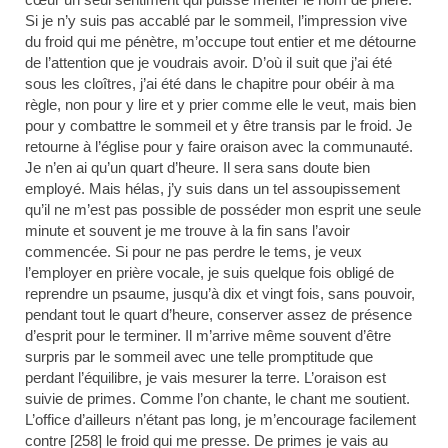
Si je n’y suis pas accablé par le sommeil, l’impression vive
du froid qui me pénètre, m’occupe tout entier et me détourne
de l’attention que je voudrais avoir. D’où il suit que j’ai été
sous les cloîtres, j’ai été dans le chapitre pour obéir à ma
règle, non pour y lire et y prier comme elle le veut, mais bien
pour y combattre le sommeil et y être transis par le froid. Je
retourne à l’église pour y faire oraison avec la communauté.
Je n’en ai qu’un quart d’heure. Il sera sans doute bien
employé. Mais hélas, j’y suis dans un tel assoupissement
qu’il ne m’est pas possible de posséder mon esprit une seule
minute et souvent je me trouve à la fin sans l’avoir
commencée. Si pour ne pas perdre le tems, je veux
l’employer en prière vocale, je suis quelque fois obligé de
reprendre un psaume, jusqu’à dix et vingt fois, sans pouvoir,
pendant tout le quart d’heure, conserver assez de présence
d’esprit pour le terminer. Il m’arrive même souvent d’être
surpris par le sommeil avec une telle promptitude que
perdant l’équilibre, je vais mesurer la terre. L’oraison est
suivie de primes. Comme l’on chante, le chant me soutient.
L’office d’ailleurs n’étant pas long, je m’encourage facilement
contre [258] le froid qui me presse. De primes je vais au