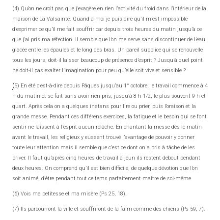
(4) Qu’on ne croit pas que j’exagère en rien l’activité du froid dans l’intérieur de la
maison de La Valsainte. Quand à moi je puis dire qu’il m’est impossible
d’exprimer ce qu’il me fait souffrir car depuis trois heures du matin jusqu’à ce
que j’ai pris ma réfection. Il semble que l’on me serve sans discontinuer de l’eau
glacée entre les épaules et le long des bras. Un pareil supplice qui se renouvelle
tous les jours, doit-il laisser beaucoup de présence d’esprit ? Jusqu’à quel point
ne doit-il pas exalter l’imagination pour peu qu’elle soit vive et sensible ?
(
5) En été c’est-à-dire depuis Pâques jusqu’au 1° octobre, le travail commence à 4
h du matin et se fait sans avoir rien pris, jusqu’à 8 h 1/2, le plus souvent 9 h et
quart. Après cela on a quelques instans pour lire ou prier, puis l’oraison et la
grande messe. Pendant ces différens exercices, la fatigue et le besoin qui se font
sentir ne laissent à l’esprit aucun relâche. En chantant la messe dès le matin
avant le travail, les religieux y eussent trouvé l’avantage de pouvoir y donner
toute leur attention mais il semble que c’est ce dont on a pris à tâche de les
priver. Il faut qu’après cinq heures de travail à jeun ils restent debout pendant
deux heures. On comprend qu’il est bien difficile, de quelque dévotion que l’on
soit animé, d’être pendant tout ce tems parfaitement maître de soi-même.
(6) Vois ma petitesse et ma misère (Ps 25, 18).
(7) Ils parcourront la ville et souffriront de la faim comme des chiens (Ps 59, 7).