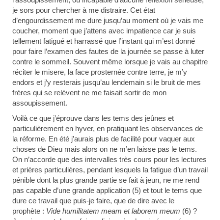
je sors pour chercher à me distraire. Cet état
d’engourdissement me dure jusqu’au moment où je vais me
coucher, moment que j’attens avec impatience car je suis
tellement fatigué et harrassé que l’instant qui m’est donné
pour faire l’examen des fautes de la journée se passe à luter
contre le sommeil. Souvent même lorsque je vais au chapitre
réciter le misere, la face prosternée contre terre, je m’y
endors et j’y resterais jusqu’au lendemain si le bruit de mes
frères qui se relèvent ne me faisait sortir de mon
assoupissement.
Voilà ce que j’éprouve dans les tems des jeûnes et
particulièrement en hyver, en pratiquant les observances de
la réforme. En été j’aurais plus de facilité pour vaquer aux
choses de Dieu mais alors on ne m’en laisse pas le tems.
On n’accorde que des intervalles très cours pour les lectures
et prières particulières, pendant lesquels la fatigue d’un travail
pénible dont la plus grande partie se fait à jeun, ne me rend
pas capable d’une grande application (5)
et tout le tems que
dure ce travail que puis-je faire, que de dire avec le
prophète :
Vide humilitatem meam et laborem meum
(6)
?