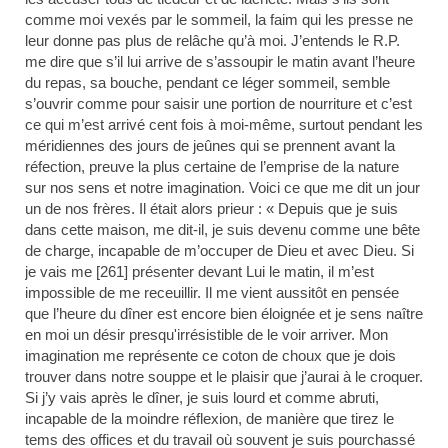
comme moi vexés par le sommeil, la faim qui les presse ne
leur donne pas plus de relâche qu’à moi. J’entends le R.P.
me dire que s’il lui arrive de s’assoupir le matin avant l’heure
du repas, sa bouche, pendant ce léger sommeil, semble
s’ouvrir comme pour saisir une portion de nourriture et c’est
ce qui m’est arrivé cent fois à moi-même, surtout pendant les
méridiennes des jours de jeûnes qui se prennent avant la
réfection, preuve la plus certaine de l’emprise de la nature
sur nos sens et notre imagination. Voici ce que me dit un jour
un de nos frères. Il était alors prieur : « Depuis que je suis
dans cette maison, me dit-il, je suis devenu comme une bête
de charge, incapable de m’occuper de Dieu et avec Dieu. Si
je vais me [261] présenter devant Lui le matin, il m’est
impossible de me receuillir. Il me vient aussitôt en pensée
que l’heure du dîner est encore bien éloignée et je sens naître
en moi un désir presqu'irrésistible de le voir arriver. Mon
imagination me représente ce coton de choux que je dois
trouver dans notre souppe et le plaisir que j’aurai à le croquer.
Si j’y vais après le dîner, je suis lourd et comme abruti,
incapable de la moindre réflexion, de manière que tirez le
tems des offices et du travail où souvent je suis pourchassé