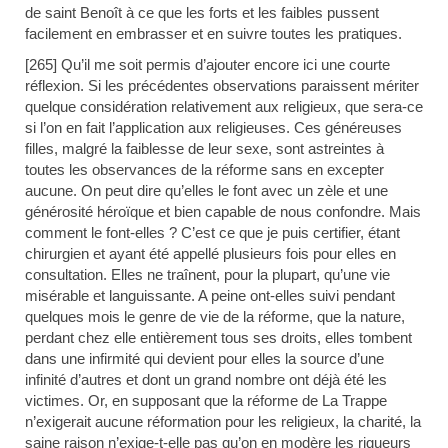
de saint Benoît à ce que les forts et les faibles pussent
facilement en embrasser et en suivre toutes les pratiques.
[265] Qu’il me soit permis d’ajouter encore ici une courte
réflexion. Si les précédentes observations paraissent mériter
quelque considération relativement aux religieux, que sera-ce
si l’on en fait l’application aux religieuses. Ces généreuses
filles, malgré la faiblesse de leur sexe, sont astreintes à
toutes les observances de la réforme sans en excepter
aucune. On peut dire qu’elles le font avec un zèle et une
générosité héroïque et bien capable de nous confondre. Mais
comment le font-elles ? C’est ce que je puis certifier, étant
chirurgien et ayant été appellé plusieurs fois pour elles en
consultation. Elles ne traînent, pour la plupart, qu’une vie
misérable et languissante. A peine ont-elles suivi pendant
quelques mois le genre de vie de la réforme, que la nature,
perdant chez elle entièrement tous ses droits, elles tombent
dans une infirmité qui devient pour elles la source d’une
infinité d’autres et dont un grand nombre ont déjà été les
victimes. Or, en supposant que la réforme de La Trappe
n’exigerait aucune réformation pour les religieux, la charité, la
saine raison n’exige-t-elle pas qu’on en modère les rigueurs