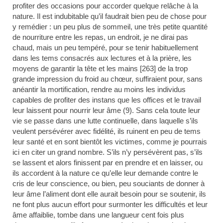
profiter des occasions pour accorder quelque relâche à la
nature. Il est indubitable qu’il faudrait bien peu de chose pour
y remédier : un peu plus de sommeil, une très petite quantité
de nourriture entre les repas, un endroit, je ne dirai pas
chaud, mais un peu tempéré, pour se tenir habituellement
dans les tems consacrés aux lectures et à la prière, les
moyens de garantir la tête et les mains [263] de la trop
grande impression du froid au chœur, suffiraient pour, sans
anéantir la mortification, rendre au moins les individus
capables de profiter des instans que les offices et le travail
leur laissent pour nourrir leur âme (9)
. Sans cela toute leur
vie se passe dans une lutte continuelle, dans laquelle s’ils
veulent persévérer avec fidélité, ils ruinent en peu de tems
leur santé et en sont bientôt les victimes, comme je pourrais
ici en citer un grand nombre. S’ils n’y persévèrent pas, s’ils
se lassent et alors finissent par en prendre et en laisser, ou
ils accordent à la nature ce qu’elle leur demande contre le
cris de leur conscience, ou bien, peu souciants de donner à
leur âme l’aliment dont elle aurait besoin pour se soutenir, ils
ne font plus aucun effort pour surmonter les difficultés et leur
âme affaiblie, tombe dans une langueur cent fois plus