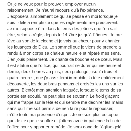
Or je ne veux pour le prouver, employer aucun
raisonnement. Je n’aurai recours qu’à l’expérience.
J’exposerai simplement ce qui se passe en moi lorsque je
suis fidèle à remplir ce que les règlements me prescrivent.
Je me suppose être dans le tems des jeûnes que l’on sait
être, selon la règle, depuis le 14 7bre jusqu’à Pâques. Je me
lève au son de la cloche et je vais au chœur pour y chanter
les louanges de Dieu. Le sommeil que je viens de prendre a
rendu à mon corps sa chaleur naturelle et réparé mes sens.
J’en jouis pleinement. Je chante de bouche et de cœur. Mais
il est statué que l’office, qui pourrait ne durer qu’une heure et
demie, deux heures au plus, sera prolongé jusqu’à trois et
quatre heures, que j’y assisterai immobile, la tête entièrement
découverte, les deux bras pendans et croisés les uns sur les
autres. Bientôt mon attention fatiguée, lorsque le tems de sa
portée est écoulé, ne peut plus se soutenir. Le froid glaçant
qui me frappe sur la tête et qui semble me déchirer les mains
sans qu’il me soit permis de rien faire pour le repousser,
m’ôte toute ma présence d’esprit. Je ne suis plus occuppé
que de ce que je souffre et j’attens avec impatience la fin de
l’office pour y apporter remède. Je sors donc de l’église gelé