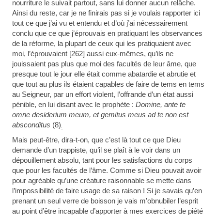
nourriture le suivait partout, sans lui donner aucun relâche.
Ainsi du reste, car je ne finirais pas si je voulais rapporter ici
tout ce que j’ai vu et entendu et d’où j’ai nécessairement
conclu que ce que j’éprouvais en pratiquant les observances
de la réforme, la plupart de ceux qui les pratiquaient avec
moi, l’éprouvaient [262] aussi eux-mêmes, qu’ils ne
jouissaient pas plus que moi des facultés de leur âme, que
presque tout le jour elle était comme abatardie et abrutie et
que tout au plus ils étaient capables de faire de tems en tems
au Seigneur, par un effort violent, l’offrande d’un état aussi
pénible, en lui disant avec le prophète :
Domine, ante te
omne desiderium meum, et gemitus meus ad te non est
absconditus
(8)
.
Mais peut-être, dira-t-on, que c’est là tout ce que Dieu
demande d’un trappiste, qu’il se plaît à le voir dans un
dépouillement absolu, tant pour les satisfactions du corps
que pour les facultés de l’âme. Comme si Dieu pouvait avoir
pour agréable qu’une créature raisonnable se mette dans
l’impossibilité de faire usage de sa raison ! Si je savais qu’en
prenant un seul verre de boisson je vais m’obnubiler l’esprit
au point d’être incapable d’apporter à mes exercices de piété