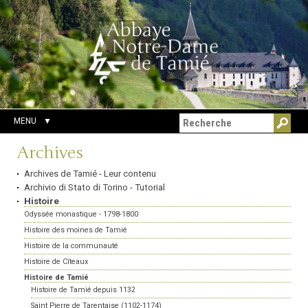
Aller
Outils
Chercher par
au
personnels
Recherche
contenu.
avancée…
|
Aller
à
la
navigation
MENU
Navigation
Archives
Archives de Tamié - Leur contenu
Archivio di Stato di Torino - Tutorial
Histoire
Odyssée monastique - 1798-1800
Histoire des moines de Tamié
Histoire de la communauté
Histoire de Cîteaux
Histoire de Tamié
Histoire de Tamié depuis 1132
Saint Pierre de Tarentaise (1102-1174)