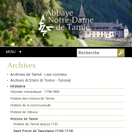
Aller
Outils
Chercher par
au
personnels
Recherche
contenu.
avancée…
|
Aller
à
la
navigation
MENU
Navigation
Archives
Archives de Tamié - Leur contenu
Archivio di Stato di Torino - Tutorial
Histoire
Odyssée monastique - 1798-1800
Histoire des moines de Tamié
Histoire de la communauté
Histoire de Cîteaux
Histoire de Tamié
Histoire de Tamié depuis 1132
Saint Pierre de Tarentaise (1102-1174)