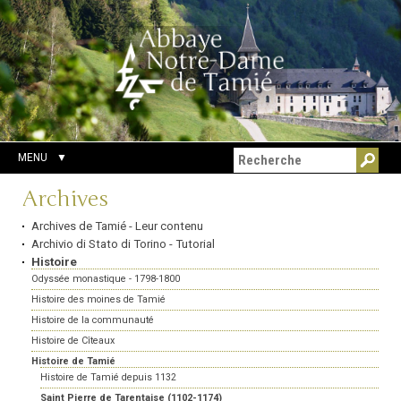
Aller
Outils
Chercher par
au
personnels
Recherche
contenu.
avancée…
|
Aller
à
la
navigation
MENU
Navigation
Archives
Archives de Tamié - Leur contenu
Archivio di Stato di Torino - Tutorial
Histoire
Odyssée monastique - 1798-1800
Histoire des moines de Tamié
Histoire de la communauté
Histoire de Cîteaux
Histoire de Tamié
Histoire de Tamié depuis 1132
Saint Pierre de Tarentaise (1102-1174)