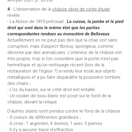
avril-juin 2007, p. 26-29)
4
- L’observation de la
châsse objet de cette étude
révèle :
- La
Notice
de 1819 précisait :
La cuisse, la jambe et le pied
droit qui sont dans le même état que les parties
correspondantes rendues au monastère de Bellevaux
.
Actuellement on ne peut pas dire que la chair soit sans
corruption, mais d’aspect fibreux, spongieux, comme
dévorée par des animalcules. L’intérieur de la châsse est
très propre, trop si l’on considère que la porte n’est pas
hermétique et qu’un nettoyage récent (lors de la
restauration de l’église ?) a rendu leur éclat aux objets
métalliques et a pu faire disparaître la poussière tombée
des chairs ;
- L’os du bassin, sur le côté droit est entaillé.
- Un soulier de tissu blanc est posé sur le fond de la
châsse, devant la relique.
D’autres objets sont pendus contre le fond de la châsse :
- 9 coeurs de différentes grandeurs ;
- 6 croix : 1 argentée, 4 dorées, 1 avec 5 pierres.
- Il n’y a aucune trace d’effraction.