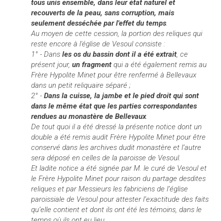
tous unis ensemble, dans leur état naturel et
recouverts de la peau, sans corruption, mais
seulement desséchée par l'effet du temps
.
Au moyen de cette cession, la portion des reliques qui
reste encore à l'église de Vesoul consiste :
1° - Dans
les os du bassin
dont il a été extrait
, ce
présent jour,
un fragment
qui a été également remis au
Frère Hypolite Minet pour être renfermé à Bellevaux
dans un petit reliquaire séparé ;
2° -
Dans la cuisse, la jambe et le pied droit qui sont
dans le même état que les parties correspondantes
rendues au monastère de Bellevaux
.
De tout quoi il a été dressé la présente notice dont un
double a été remis audit Frère Hypolite Minet pour être
conservé dans les archives dudit monastère et l’autre
sera déposé en celles de la paroisse de Vesoul.
Et ladite notice a été signée par M. le curé de Vesoul et
le Frère Hypolite Minet pour raison du partage desdites
reliques et par Messieurs les fabriciens de l’église
paroissiale de Vesoul pour attester l’exactitude des faits
qu’elle contient et dont ils ont été les témoins, dans le
temps où ils ont eu lieu.