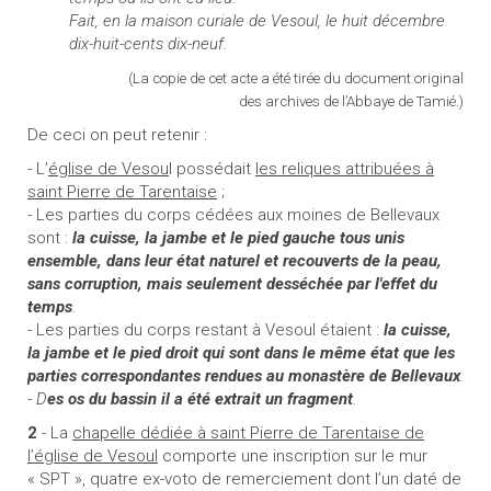
Fait, en la maison curiale de Vesoul, le huit décembre
dix-huit-cents dix-neuf.
(La copie de cet acte a été tirée du document original
des archives de l’Abbaye de Tamié.)
De ceci on peut retenir :
- L’
église de Vesou
l possédait
les reliques attribuées à
saint Pierre de Tarentaise
;
- Les parties du corps cédées aux moines de Bellevaux
sont :
la cuisse, la jambe et le pied gauche
tous unis
ensemble, dans leur état naturel et recouverts de la peau,
sans corruption, mais seulement desséchée par l'effet du
temps
.
- Les parties du corps restant à Vesoul étaient :
la cuisse,
la jambe et le pied droit qui sont dans le même état que les
parties correspondantes rendues au monastère de Bellevaux
.
-
D
es os du bassin
il a été extrait un fragment
.
2
- La
chapelle dédiée à saint Pierre de Tarentaise de
l’église de Vesoul
comporte une inscription sur le mur
« SPT », quatre ex-voto de remerciement dont l’un daté de