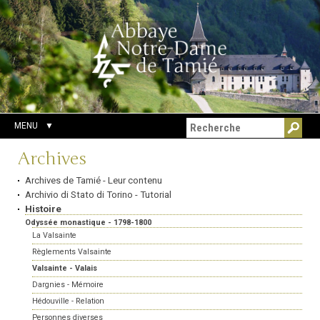
Aller
Outils
Chercher par
au
personnels
Recherche
contenu.
avancée…
|
Aller
à
la
navigation
MENU
Navigation
Archives
Archives de Tamié - Leur contenu
Archivio di Stato di Torino - Tutorial
Histoire
Odyssée monastique - 1798-1800
La Valsainte
Règlements Valsainte
Valsainte - Valais
Dargnies - Mémoire
Hédouville - Relation
Personnes diverses