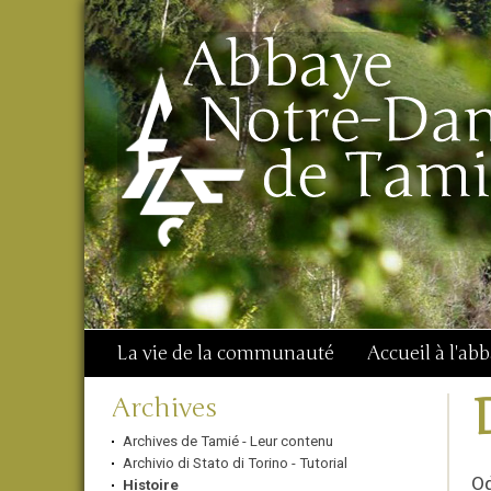
Aller
Outils
Chercher par
au
personnels
Recherche
contenu.
avancée…
|
Aller
à
la
navigation
La vie de la communauté
Accueil à l'ab
Navigation
Archives
Archives de Tamié - Leur contenu
Archivio di Stato di Torino - Tutorial
O
Histoire