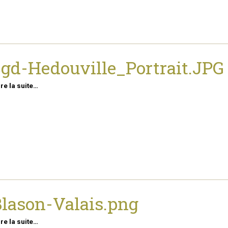
gd-Hedouville_Portrait.JPG
ire la suite…
lason-Valais.png
ire la suite…