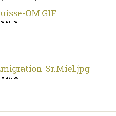
uisse-OM.GIF
ire la suite…
migration-Sr.Miel.jpg
ire la suite…