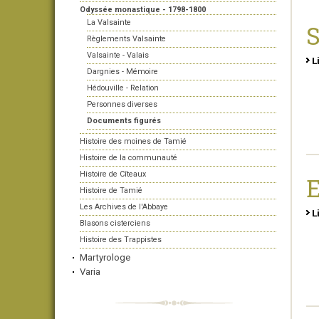
Odyssée monastique - 1798-1800
La Valsainte
S
Règlements Valsainte
Valsainte - Valais
L
Dargnies - Mémoire
Hédouville - Relation
Personnes diverses
Documents figurés
Histoire des moines de Tamié
Histoire de la communauté
Histoire de Cîteaux
E
Histoire de Tamié
Les Archives de l'Abbaye
L
Blasons cisterciens
Histoire des Trappistes
Martyrologe
Varia