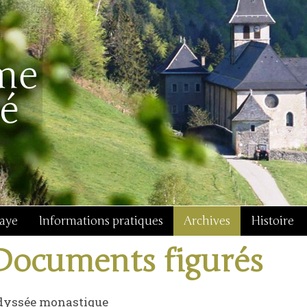
baye
Informations pratiques
Archives
Histoire
Documents figurés
dyssée monastique