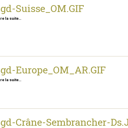
Sgd-Suisse_OM.GIF
ire la suite…
Sgd-Europe_OM_AR.GIF
ire la suite…
Sgd-Crâne-Sembrancher-Ds.