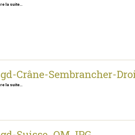
ire la suite…
gd-Crâne-Sembrancher-Droi
ire la suite…
Sgd-Suisse_OM.JPG