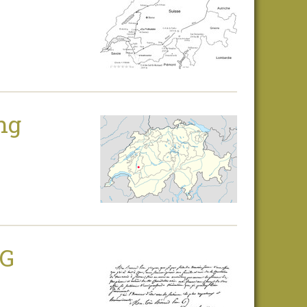
ng
PG