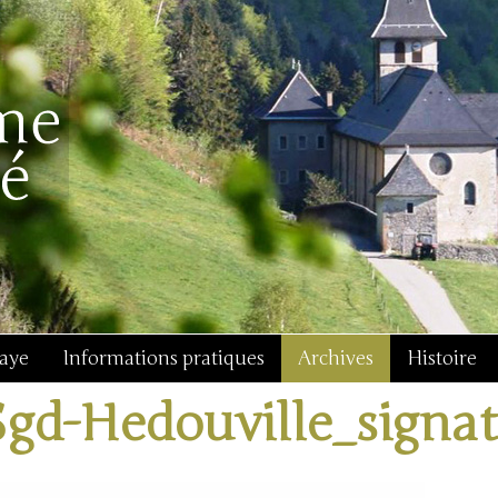
baye
Informations pratiques
Archives
Histoire
Sgd-Hedouville_signa