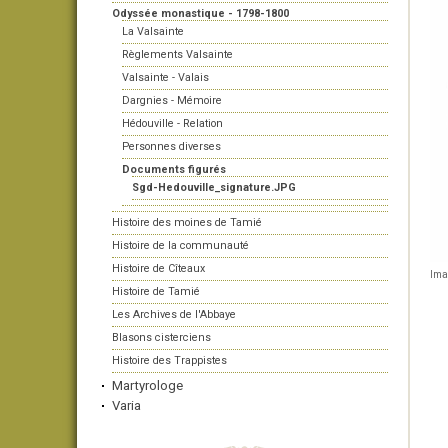
Odyssée monastique - 1798-1800
La Valsainte
Règlements Valsainte
Valsainte - Valais
Dargnies - Mémoire
Hédouville - Relation
Personnes diverses
Documents figurés
Sgd-Hedouville_signature.JPG
Histoire des moines de Tamié
Histoire de la communauté
Histoire de Cîteaux
Imag
Histoire de Tamié
Les Archives de l'Abbaye
Blasons cisterciens
Histoire des Trappistes
Martyrologe
Varia