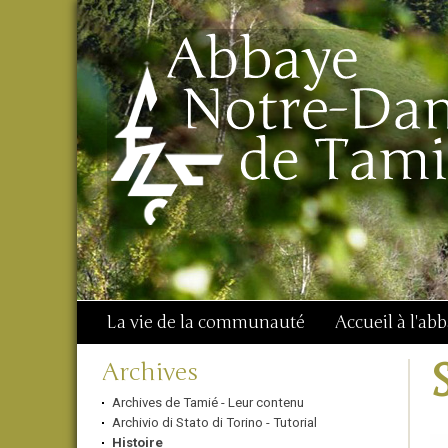
Aller
Outils
Chercher par
au
personnels
Recherche
contenu.
avancée…
|
Aller
à
la
navigation
La vie de la communauté
Accueil à l'ab
Navigation
Archives
Archives de Tamié - Leur contenu
Archivio di Stato di Torino - Tutorial
Histoire