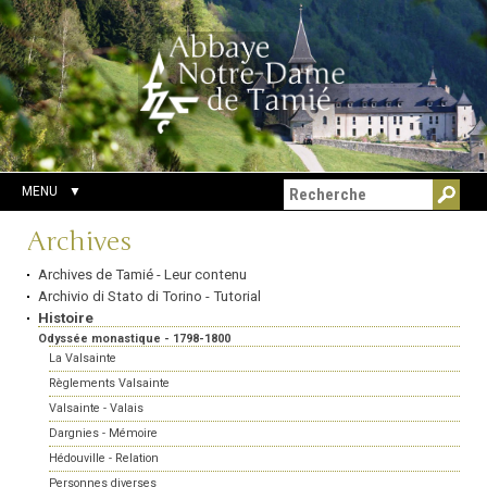
Aller
Outils
Chercher par
au
personnels
Recherche
contenu.
avancée…
|
Aller
à
la
navigation
MENU
Navigation
Archives
Archives de Tamié - Leur contenu
Archivio di Stato di Torino - Tutorial
Histoire
Odyssée monastique - 1798-1800
La Valsainte
Règlements Valsainte
Valsainte - Valais
Dargnies - Mémoire
Hédouville - Relation
Personnes diverses