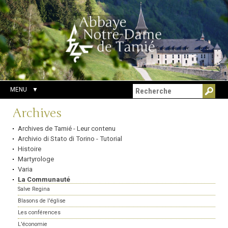
Aller
Outils
Chercher par
au
personnels
Recherche
contenu.
avancée…
|
Aller
à
la
navigation
MENU
Navigation
Archives
Archives de Tamié - Leur contenu
Archivio di Stato di Torino - Tutorial
Histoire
Martyrologe
Varia
La Communauté
Salve Regina
Blasons de l'église
Les conférences
L'économie