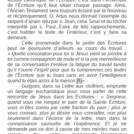
de l’Écriture qu’il faut situer chaque passage. Ainsi,
l’Ancien Testament sera toujours éclairé par le Nouveau
et réciproquement. O. Artus nous donnait l’exemple du
serpent d’airain relu par s. Jean, celui Sinaï et du rocher
interprété par s. Paul...Faire de tels rapprochements,
c’est habiter le texte de l’intérieur, c’est y faire sa
demeure.
Cette promenade dans le jardin des
É
critures
peut se poursuivre d’ailleurs au cours du travail :
« Quelle consolation pour toi si Jésus vient se joindre à
toi comme compagnon de route et si la joie merveilleuse
de sa conversation t’enlève la fatigue du travail tandis
qu’il t’ouvre l’esprit pour que tu comprennes ces textes
de l’
É
criture que tu lisais sans en avoir l’intelligence
quand tu étais assis à la maison.
[
6]
»
Guigues, dans sa
Lettre aux cloîtriers
, emprunte
un langage eucharistique pour nous parler de cette
rencontre de Jésus dans les
É
critures :
« Seigneur,
quand vous me rompez le pain de la Sainte
É
criture,
vous m’êtes connu par cette fraction du pain ; plus je
vous connais, plus je désire vous connaître, non plus
seulement dans l’écorce de la lettre, mais dans la
connaissance savourée de l’expérience. Et je ne
demande pas ce don à cause de mes mérites mais en