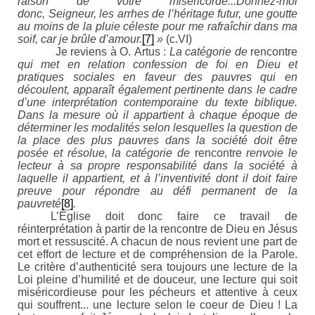
raison de votre miséricorde...Donnez-moi
donc, Seigneur, les arrhes de l’héritage futur, une goutte
au moins de la pluie céleste pour me rafraîchir dans ma
soif, car je brûle d’amour.
[7]
»
(c.VI)
Je reviens à O. Artus :
La catégorie de
rencontre
qui met en relation confession de foi en Dieu et
pratiques sociales en faveur des pauvres qui en
découlent, apparaît également pertinente dans le cadre
d’une interprétation contemporaine du texte biblique.
Dans la mesure où il appartient à chaque époque de
déterminer les modalités selon lesquelles la question de
la place des plus pauvres dans la société doit être
posée et résolue, la catégorie de
rencontre
renvoie le
lecteur à sa propre responsabilité dans la société à
laquelle il appartient, et à l’inventivité dont il doit faire
preuve pour répondre au défi permanent de la
pauvreté
[8]
.
L’Église doit donc faire ce travail de
réinterprétation à partir de la rencontre de Dieu en Jésus
mort et ressuscité. A chacun de nous revient une part de
cet effort de lecture et de compréhension de la Parole.
Le critère d’authenticité sera toujours une lecture de la
Loi pleine d’humilité et de douceur, une lecture qui soit
miséricordieuse pour les pécheurs et attentive à ceux
qui souffrent... une lecture selon le coeur de Dieu ! La