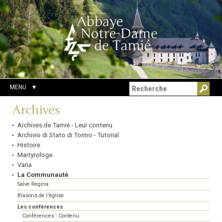
Aller
Outils
Chercher par
au
personnels
Recherche
contenu.
avancée…
|
Aller
à
la
navigation
MENU
Navigation
Archives
Archives de Tamié - Leur contenu
Archivio di Stato di Torino - Tutorial
Histoire
Martyrologe
Varia
La Communauté
Salve Regina
Blasons de l'église
Les conférences
Conférences - Contenu