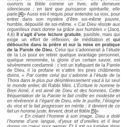
ouvrons la Bible comme un livre, elle demeure
silencieuse ; en tant que puissance spirituelle, elle
parle.
[4]
»
Aussi est-il requis pour entendre sa voix, pour
entrer dans son mystère d’être soi-même pauvre,
humble, dépouillé de soi-même.
« Car Dieu résiste aux
orgueilleux mais donne sa grâce aux humbles »
(Jacq.
4,6)
Il s’agit d’une lecture gratuite
, paisible, mais qui
exige un effort de réflexion, de méditation et
qui
débouche dans la prière et sur la mise en pratique
de la Parole de Dieu
. Celui qui s’adonnerait à l’étude
de la Loi pour en retirer quelque avantage personnel,
quelque renommée, la gloire d’un certain savoir, est
sévèrement condamné : c’est un trafiquant de la Parole
de Dieu, il la profane et s’attire les pires châtiments
divins.
« Par contre celui qui s’adonne à l’étude de la
Thora dans le plus pur désintéressement vaut à lui seul
le monde entier,
dit Rabbi Méir
. L’Écriture le nomme le
Bien Aimé, il est aimé de Dieu et des hommes. Cette
fréquentation de la Parole le fait croître en modestie et
en révérence à l’égard de Dieu, elle le purifie, l’éloigne
du vice et le fait progresser en mérite ; il devient de ce
fait un homme juste, fervent, droit et fidèle.
[5]
»
« En créant l’homme à son image, Dieu a doté
l’homme d’une langue, d’yeux et d’oreilles et il leur
donna un coeur pour penser. Et il mit sa lumière dans