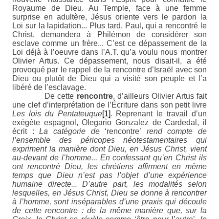
Royaume de Dieu. Au Temple, face à une femme
surprise en adultère, Jésus oriente vers le pardon la
Loi sur la lapidation... Plus tard, Paul, qui a rencontré le
Christ, demandera à Philémon de considérer son
esclave comme un frère... C’est ce dépassement de la
Loi déjà à l’oeuvre dans l’A.T. qu’a voulu nous montrer
Olivier Artus. Ce dépassement, nous disait-il, a été
provoqué par le rappel de la rencontre d’Israël avec son
Dieu ou plutôt de Dieu qui a visité son peuple et l’a
libéré de l’esclavage.
De cette
rencontre
, d’ailleurs Olivier Artus fait
une clef d’interprétation de l’Écriture dans son petit livre
Les lois du Pentateuque
[1]
.
Reprenant le travail d’un
exégète espagnol, Olegario Gonzalez de Cardedal, il
écrit :
La catégorie de
‘rencontre’
rend compte de
l’ensemble des péricopes néotestamentaires qui
expriment la manière dont Dieu, en Jésus Christ, vient
au-devant de l’homme... En confessant qu’en Christ ils
ont rencontré Dieu, les chrétiens affirment en même
temps que Dieu n’est pas l’objet d’une expérience
humaine directe... D’autre part, les modalités selon
lesquelles, en Jésus Christ, Dieu se donne à rencontrer
à l’homme, sont inséparables d’une praxis qui découle
de cette rencontre : de la même manière que, sur la