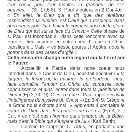
leur coeur pour leur montrer la grandeur de ses
oeuvres. »
(Sir 17,6-8). S. Paul ajoutera en 2 Cor 4,6
:
« En effet, le Dieu qui a dit ‘que des ténèbres
resplendisse la lumière’ est Celui qui a resplendi dans
nos coeurs pour faire briller la connaissance de la gloire
de Dieu qui est sur la face du Christ. »
Cette phrase de
s. Paul est insondable : dans cette rencontre avec sa
Parole, Dieu imprime en notre coeur l’icône du
Christ
transfiguré...
Mais, «
ce trésor,
poursuit l’Apôtre
, nous le
portons dans des vases d’argile.»
Cette rencontre change notre regard sur la Loi et sur
le Pauvre
Accueillir la Parole dans notre coeur nous
introduit dans le Coeur de Dieu, nous fait découvrir
« la
largeur, la longueur, la hauteur, la profondeur... nous
faire connaître l’amour du Christ qui surpasse toute
connaissance et ainsi entrer dans toute la plénitude de
Dieu »
(Ep 3,18-19). C’est ce que s. Paul appelle
« avoir
l’intelligence du mystère du Christ »
(Ep 3,4) S. Grégoire
le Grand nous exhorte ainsi :
« Apprends à connaître le
coeur de Dieu dans les paroles de Dieu »
(Ep 4, 31)
Car, «
ce n’est pas l’homme qui s’empare de la Bible,
mais c’est la Bible qui s’empare de lui » (
Karl Barth).
Comme le rappelait O. Artus, en parlant d’une
lecture canonique de l’Écriture, c’est dans l’ensemble