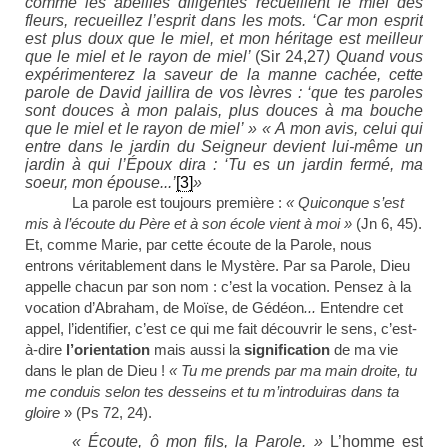
comme les abeilles diligentes recueillent le miel des
fleurs, recueillez l’esprit dans les mots. ‘Car mon esprit
est plus doux que le miel, et mon héritage est meilleur
que le miel et le rayon de miel’
(Sir 24,27
) Quand vous
expérimenterez la saveur de la manne cachée, cette
parole de David jaillira de vos lèvres : ‘que tes paroles
sont douces à mon palais, plus douces à ma bouche
que le miel et le rayon de miel’ » « A mon avis, celui qui
entre dans le jardin du Seigneur devient lui-même un
jardin à qui l’Époux dira : ‘Tu es un jardin fermé, ma
soeur, mon épouse...’
[3]
»
La parole est toujours première :
« Quiconque s’est
mis à l’écoute du Père et à son école vient à moi »
(Jn 6, 45).
Et, comme Marie, par cette écoute de la Parole, nous
entrons véritablement dans le Mystère. Par sa Parole, Dieu
appelle chacun par son nom : c’est la vocation. Pensez à la
vocation d’Abraham, de Moïse, de Gédéon
...
Entendre cet
appel, l’identifier, c’est ce qui me fait découvrir le sens, c’est-
à-dire
l’orientation
mais aussi la
signification
de ma vie
dans le plan de Dieu !
« Tu me prends par ma main droite, tu
me conduis selon tes desseins et tu m’introduiras dans ta
gloire
» (Ps 72, 24).
« Écoute, ô mon fils, la Parole. »
L’homme est