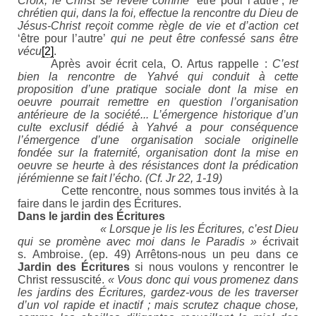
Croix, le Christ se révèle comme
‘être pour l’autre’,
le
chrétien qui, dans la foi, effectue la rencontre du Dieu de
Jésus-Christ reçoit comme règle de vie et d’action cet
‘être pour l’autre’
qui ne peut être confessé sans être
vécu
[2]
.
Après avoir écrit cela, O. Artus rappelle :
C’est
bien la rencontre de Yahvé qui conduit à cette
proposition d’une pratique sociale dont la mise en
oeuvre pourrait remettre en question l’organisation
antérieure de la société... L’émergence historique d’un
culte exclusif dédié à Yahvé a pour conséquence
l’émergence d’une organisation sociale originelle
fondée sur la fraternité, organisation dont la mise en
oeuvre se heurte à des résistances dont la prédication
jérémienne se fait l’écho. (Cf. Jr 22, 1-19)
Cette rencontre, nous sommes tous invités à la
faire dans le jardin des Écritures.
Dans le jardin des Écritures
« Lorsque je lis les Écritures, c’est Dieu
qui se promène avec moi dans le Paradis »
écrivait
s. Ambroise. (ep. 49) A
rrêtons-nous un peu dans ce
Jardin des Écritures
si nous voulons y rencontrer le
Christ ressuscité.
« Vous donc qui vous promenez dans
les jardins des Écritures, gardez-vous de les traverser
d’un vol rapide et inactif ; mais scrutez chaque chose,