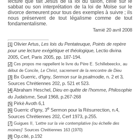
lecture que fait Jésus de la loi du talion, celle sur le
sabbat ou son interprétation de la loi de Moïse sur le
divorce demeurent pour tous des exemples à suivre ; ils
nous préservent de tout légalisme comme de tout
fondamentalisme.
Tamié 20 avril 2008
Olivier Artus,
Les lois du Pentateuque, Points de repère
[1]
pour une lecture exégétique et théologique,
Lectio divina
2005, Cerf, Paris 2005, pp. 187-194.
[2]
Ces propos me rappellent le livre du Père E. Schillebeeckx, au
début de Concile,
Le Christ, sacrement de la rencontre de Dieu
Bx Guerric, d’Igny,
Sermon sur la psalmodie,
n. 2 et 3
,
[3]
Sources Chrétiennes 202, p. 521 et 523.
Abraham Heschel,
Dieu en quête de l’homme, Philosophie
[4]
du Judaïsme
, Seuil 1968, p.267-268
Pirkè Avoth 6,1
[5]
e
Guerric d’Igny, 3
Sermon pour la Résurrection, n.4,
[6]
Sources Chrétiennes 202, Cerf 1973, p.255.
[7]
Guigues II, ‘
Lettre sur la vie contemplative (ou échelle des
moines)
’ Sources Chrétiennes 163 (1970)
Op.cité, p.192
[8]