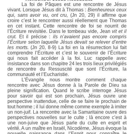
La foi de Pâques est une rencontre de Jésus
vivant. Lorsque Jésus dit à Thomas :
Bienheureux ceux
qui, sans avoir vu, ont cru,
(Jn 20, 29) il affirme que
croire c’est le rencontrer aussi réellement que Thomas
en cet instant. Cette rencontre de foi se nourrit de
l’Écriture revisitée. Dans le tombeau vide, Jean
vit et il
crut.
Et il précise :
ils n’avaient pas encore compris
l’Écriture selon laquelle Jésus devait se relever d’entre
les morts.
(Jn 20, 8-9) La foi en la résurrection lui fait
comprendre l’Écriture et c’est le souvenir de l’Écriture
qui nous fait accéder à la foi. Luc rappelle avec
insistance dans son chapitre 24 les trois lieux privilégiés
de rencontre du Ressuscité que sont l’Écriture, la
communauté et l’Eucharistie.
L’Évangile nous montre comment chaque
rencontre avec Jésus donne à la Parole de Dieu sa
pleine signification. Quand le scribe interroge Jésus
pour savoir qui est son prochain, Jésus ouvre une
perspective inattendue, celle de se faire le prochain de
tout homme ; il lui donne même comme exemple à imiter
un non-juif. La rencontre avec la Samaritaine ouvre des
perspectives nouvelles sur le culte ; là encore c’est à
une non-juive que Jésus parle du culte en esprit et
vérité. A un maître en Israël, Nicodème, Jésus évoque la
nouvelle naissance dans l’Esprit pour connaître le