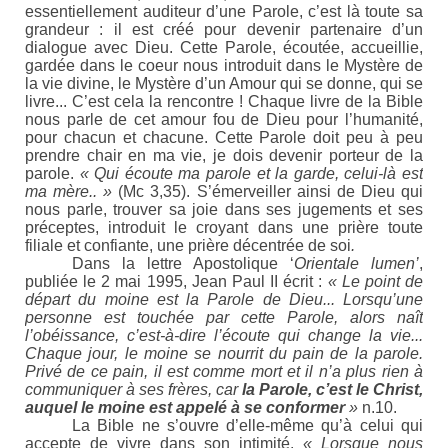
essentiellement auditeur d’une Parole, c’est là toute sa
grandeur : il est créé pour devenir partenaire d’un
dialogue avec Dieu. Cette Parole, écoutée, accueillie,
gardée dans le coeur nous introduit dans le Mystère de
la vie divine, le Mystère d’un Amour qui se donne, qui se
livre... C’est cela la rencontre ! Chaque livre de la Bible
nous parle de cet amour fou de Dieu pour l’humanité,
pour chacun et chacune. Cette Parole doit peu à peu
prendre chair en ma vie, je dois devenir porteur de la
parole.
« Qui écoute ma parole et la garde, celui-là est
ma mère.. »
(Mc 3,35). S’émerveiller ainsi de Dieu qui
nous parle, trouver sa joie dans ses jugements et ses
préceptes, introduit le croyant dans une prière toute
filiale et confiante, une prière décentrée de soi
.
Dans la lettre Apostolique ‘
Orientale
lumen’
,
publiée le 2 mai 1995, Jean Paul II écrit :
« Le point de
départ du moine est la Parole de Dieu... Lorsqu’une
personne est touchée par cette Parole, alors naît
l’obéissance, c’est-à-dire l’écoute qui change la vie...
Chaque jour, le moine se nourrit du pain de la parole.
Privé de ce pain, il est comme mort et il n’a plus rien à
communiquer à ses frères, car
la Parole, c’est le Christ,
auquel le moine est appelé à se conformer
»
n.10.
La Bible ne s’ouvre d’elle-même qu’à celui qui
accepte de vivre dans son intimité.
« Lorsque nous