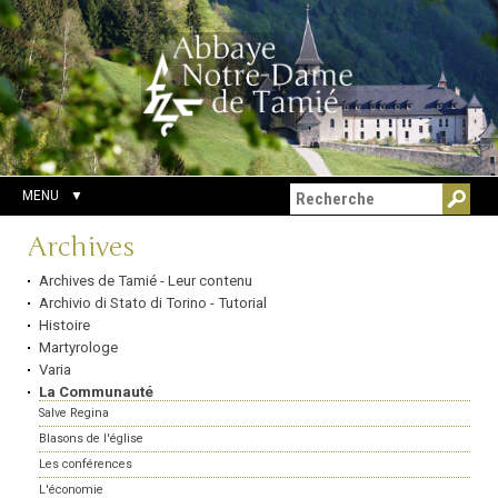
Aller
Outils
Chercher par
au
personnels
Recherche
contenu.
avancée…
|
Aller
à
la
navigation
MENU
Navigation
Archives
Archives de Tamié - Leur contenu
Archivio di Stato di Torino - Tutorial
Histoire
Martyrologe
Varia
La Communauté
Salve Regina
Blasons de l'église
Les conférences
L'économie