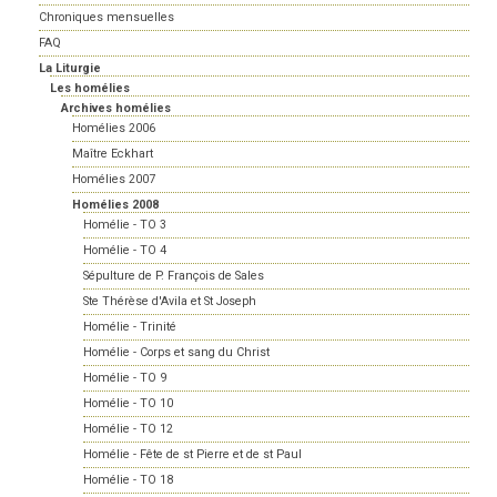
Chroniques mensuelles
FAQ
La Liturgie
Les homélies
Archives homélies
Homélies 2006
Maître Eckhart
Homélies 2007
Homélies 2008
Homélie - TO 3
Homélie - TO 4
Sépulture de P. François de Sales
Ste Thérèse d'Avila et St Joseph
Homélie - Trinité
Homélie - Corps et sang du Christ
Homélie - TO 9
Homélie - TO 10
Homélie - TO 12
Homélie - Fête de st Pierre et de st Paul
Homélie - TO 18