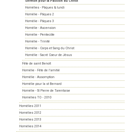
Sermon pour la Passion du Christ
Homélies - Pâques & lundi
Homélie - Pâques 2
Homélie - Pâques 3
Homélie - Ascension
Homélie - Pentecôte
Homélie - Trinité
Homélie - Corps et Sang du Christ
Homélie - Sacré Coeur de Jésus
Fête de saint Benoît
Homélie - Fête de l'amitié
Homélie - Assomption
Homélie pour la st Bernard
Homélie - St Pierre de Tarentaise
Homélies TO - 2010
Homélies 2011
Homélies 2012
Homélies 2013
Homélies 2014