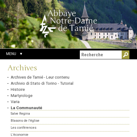
Aller
Outils
Chercher par
au
personnels
Recherche
contenu.
avancée…
|
Aller
à
la
navigation
MENU
Navigation
Archives
Archives de Tamié - Leur contenu
Archivio di Stato di Torino - Tutorial
Histoire
Martyrologe
Varia
La Communauté
Salve Regina
Blasons de l'église
Les conférences
L'économie