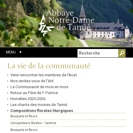
Aller
Outils
Chercher par
au
personnels
Recherche
contenu.
avancée…
|
Aller
à
la
navigation
MENU
Navigation
La vie de la communauté
Venir rencontrer les membres de l'Acat
Nos rendez-vous de l'été
La Communauté de mois en mois
Retour au Père de f. Patrice
Homélies 2025-2026
Les chants des moines de Tamié
Compositions florales liturgiques
Bouquets et fleurs
Compositions florales - Carême
Bouquets et fleurs