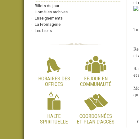
et 
Billets du jour
Homélies archives
Enseignements
La Fromagerie
Tu
Les Liens
Rec
et 
Ra
et 
HORAIRES DES
SÉJOUR EN
OFFICES
COMMUNAUTÉ
Mo
qui
HALTE
COORDONNÉES
SPIRITUELLE
ET PLAN D'ACCÈS