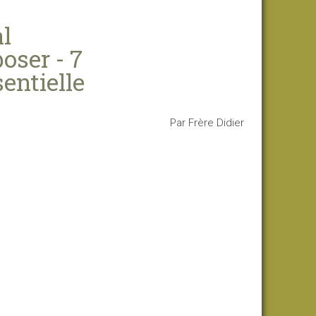
al
ser - 7
sentielle
Par Frère Didier